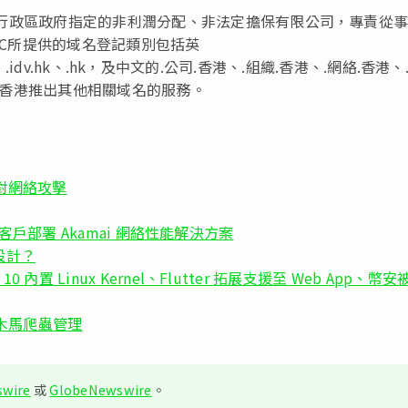
港特別行政區政府指定的非利潤分配、非法定擔保有限公司，專責從
KIRC所提供的域名登記類別包括英
ov.hk、.idv.hk、.hk，及中文的.公司.香港、.組織.香港、.網絡.香港、
會在香港推出其他相關域名的服務。
應對網絡攻擊
orce 客戶部署 Akamai 網絡性能解決方案
設計？
10 內置 Linux Kernel、Flutter 拓展支援至 Web App、幣安
d 加入木馬爬蟲管理
wire
或
GlobeNewswire
。