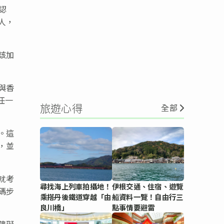
認
人，
該加
與香
任一
旅遊心得
全部
。這
，並
就考
尋找海上列車拍攝地！
伊根交通、住宿、遊覽
碼步
乘搭丹後鐵道穿越「由
船資料一覽！自由行三
良川橋」
點事情要避雷
障礙