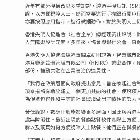
近年有部分機構改以多重認證，透過手機短訊（SM
證，以方便視障人士。然而當要進行手機銀行開戶
亦要按照應用指示，進行微細動作，對於失明人士
香港失明人協進會（社會企業）總經理黃仕鋒說，
入無障礙設計元素。多年來，協會與銀行公會一直
香港失明人協進會總幹事關卓妍則認為，智慧城市
港互聯網註冊管理有限公司（HKIRC）緊密合作，
部份，推動共融在企業管治的連貫性。
「我們在政策層面向政府提出意見，旨在喚起社會
項舉措將有助於建立一個更加共融的社會，使殘疾
為促進包容性和平等的社會環境做出了積極的努力
黃仕鋒說，數碼化服務影響更多層面，因此與香港互
慮無障礙性。最近出現的餐廳點餐軟件實際上方便
驟以及網頁如何方便視障人士點餐。他們正在與餐
「事實上，殘疾人士非常依賴數碼服務，他們本身