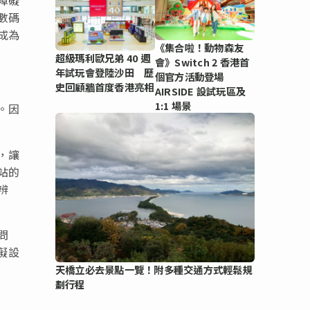
數碼
成為
《集合啦！動物森友
超級瑪利歐兄弟 40 週
會》Switch 2 香港首
年試玩會登陸沙田 歷
個官方活動登場
史回顧牆首度香港亮相
AIRSIDE 設試玩區及
1:1 場景
。因
，讓
站的
辨
問
礙設
天橋立必去景點一覽！附多種交通方式輕鬆規
劃行程