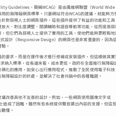
lity Guidelines，簡稱WCAG）是由萬維網聯盟（World Wide
最廣泛採用的無障礙網頁標準。只要網站符合WCAG的建議，就能夠方
些針對弱視人士的網頁插件，這些插件提供了有益的功能和工具
體放大、對比度調整、閱讀輔助和語音導航等功能，從而提高弱
案，但它們為弱視人士提供了實用的工具，使他們能夠更輕鬆地
計（Responsive Design）的網頁也是非常重要的，因為
體驗。
融的要求，而是在運作後才進行修補或安裝插件，但這樣做其實
要求納入標準，從長遠來看，成本更低。政府在全面推行無障礙
數碼化的應用，如安心出行應用程式，推動了全民使用電子科技
到無障礙設計的好處，並解決了社會共融中的各種難題。
建議改善其他不友善的設計。例如，一些網頁使用圖像文字或
障人士造成了困難。雖然有些系統提供聲音讀出內容的支援，但這
法聽懂。