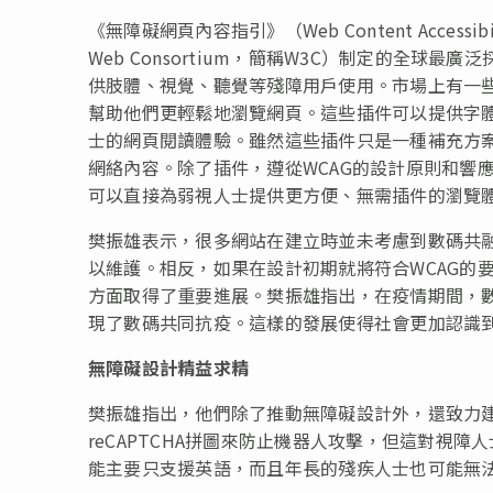
《無障礙網頁內容指引》（Web Content Accessibi
Web Consortium，簡稱W3C）制定的全球
供肢體、視覺、聽覺等殘障用戶使用。市場上有一
幫助他們更輕鬆地瀏覽網頁。這些插件可以提供字
士的網頁閱讀體驗。雖然這些插件只是一種補充方
網絡內容。除了插件，遵從WCAG的設計原則和響應式設
可以直接為弱視人士提供更方便、無需插件的瀏覽
樊振雄表示，很多網站在建立時並未考慮到數碼共
以維護。相反，如果在設計初期就將符合WCAG的
方面取得了重要進展。樊振雄指出，在疫情期間，
現了數碼共同抗疫。這樣的發展使得社會更加認識
無障礙設計精益求精
樊振雄指出，他們除了推動無障礙設計外，還致力
reCAPTCHA拼圖來防止機器人攻擊，但這對視
能主要只支援英語，而且年長的殘疾人士也可能無