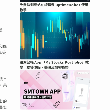
免費監測網站在線情況 UptimeRobot 使用
教學
誤
和機
享受
股票記帳 App 「My Stocks Portfolio」教
學 支援港股、美股及加密貨幣
法。
，共
士的
員樊