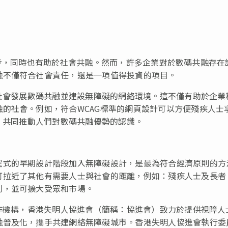
進步，同時也有助於社會共融。然而，許多企業對於數碼共融存在
融不僅符合社會責任，還是一項值得投資的項目。
動社會發展數碼共融並建設無障礙的網絡環境。這不僅有助於企業
的社會。例如，符合WCAG標準的網頁設計可以方便殘疾人士
，共同推動人們對數碼共融優勢的認識。
程式的早期設計階段加入無障礙設計，是最為符合經濟原則的方
可拉近了其他有需要人士與社會的距離，例如：殘疾人士及長者
利，並可擴大受眾和市場。
合作機構，香港失明人協進會（簡稱：協進會）致力於提供視障人
融普及化，㩦手共建網絡無障礙城市。香港失明人協進會執行委