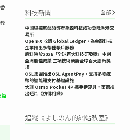
事香
科技新聞
全部
.教
中國線控底盤領導者拿森科技成功登陸香港交
易所
OpenFX 收購 Global Ledger，為金融科技
企業推出多幣種帳戶服務
應科院於2026「全球百大科技研發獎」中創
亞洲最佳成績 三項技術榮膺全球百大創新獎
項
OSL集團推出OSL AgentPay，支持多穩定
幣的智能體支付基礎設施
大疆 Osmo Pocket 4P 攜手伊莎貝•雨蓓推
出短片《彷彿相識》
被盜
追蹤《よしのん的網站教室》