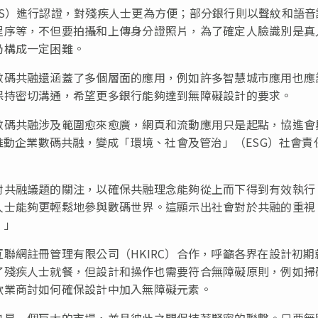
S）進行認證，對殘疾人士更為方便；部分銀行則以聲紋和語音
程序等，不但要拍攝和上傳身分證照片，為了確定人臉識別是真
仍構成一定困難。
數碼共融還涵蓋了多個層面的應用，例如許多智慧城市應用也應
保持密切溝通，希望更多銀行能夠達到無障礙設計的要求。
數碼共融涉及範圍愈來愈廣，網頁和流動應用只是起點，協進會
推動企業數碼共融，變成「環境、社會及管治」（ESG）社會責
對共融議題的關注，以確保共融理念能夠從上而下得到有效執行
人士能夠更輕鬆地參與數碼世界。這顯示出社會對於共融的重視
。」
聯網註冊管理有限公司（HKIRC）合作，呼籲各界在設計初期
了殘疾人士就餐，但設計和操作也需要符合無障礙原則，例如掃
飲業商討如何確保設計中加入無障礙元素。
也是一個巨大的市場，並且彼此之間保持著緊密的聯繫。只要無