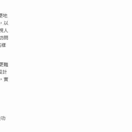
便地
，以
視人
訪問
這樣
更難
設計
，實
些功