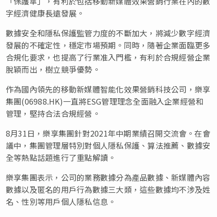
「保護傘」，有利於包括移動新媒體效果營銷行業在內的數
字經濟健康長遠發展。
數據安全和隱私保護監管力度的不斷加大，將減少數字經濟
發展的不確定性，穩定市場預期。同時，隨著企業面臨更多
合規化要求，也提高了行業准入門檻，有利於合規經營企業
脫穎而出，樹立競爭優勢。
作為國內領先的移動新媒體智能化效果營銷科技公司，樂享
集團(06988.HK)一直將ESG管理理念全面融入企業經營和
管理，堅持合法合規經營。
8月31日，樂享集團針對2021年中期業績召開交流會。在會
議中，集團管理層特別對個人隱私保護、算法推薦、數據安
全等熱點話題進行了重點解讀。
樂享集團表示，公司的業務數據分為產品數據、新媒體內容
數據以及匿名的用戶行為數據三大類，這些數據均不涉及姓
名、性別等用戶個人隱私信息。