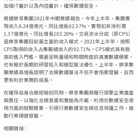
加強IT審計以及內控審計，確保數據安全。
根據樂享集團2021年中期業績報告，今年上半年，集團實
現收入6.24億港元，同比增長62.37%。實現扣非淨利潤
1.37億港元，同比增長102.26%。交易流水分成（即CPS）
是樂享集團目前最主要的收入模式。2021年上半年，按照
CPS取得的收入占集團總收入的92.71%。CPS模式具有極
高的進入門檻，需要足夠量級和時間跨度的真實數據積累，
也有賴於長期的研發投入和模型算法優化。上半年，樂享集
團業績高增長證明了合規數據算法不但不會拖累發展，反而
更有利於業務的成長。
在確保自身合規經營的同時，樂享集團將履行領軍企業擔當
與責任，以強化合規意識和實施為示範，利用在數據安全使
用方面的經驗積累，引領行業數據安全與信息保護工作，推
動行業穩健發展。
相關鏈接 :