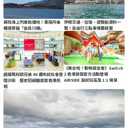
尋找海上列車拍攝地！乘搭丹後
伊根交通、住宿、遊覽船資料一
鐵道穿越「由良川橋」
覽！自由行三點事情要避雷
《集合啦！動物森友會》Switch
2 香港首個官方活動登場
超級瑪利歐兄弟 40 週年試玩會登
AIRSIDE 設試玩區及 1:1 場景
陸沙田 歷史回顧牆首度香港亮
相