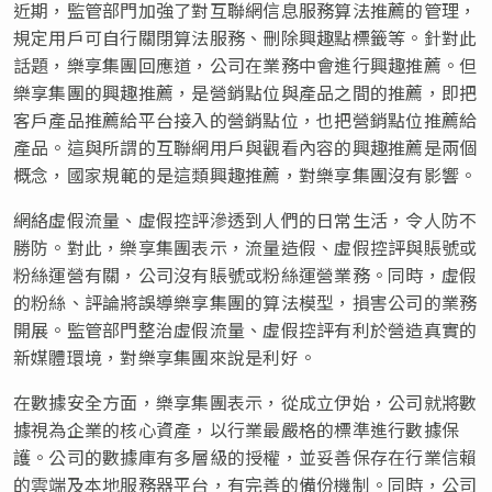
近期，監管部門加強了對互聯網信息服務算法推薦的管理，
規定用戶可自行關閉算法服務、刪除興趣點標籤等。針對此
話題，樂享集團回應道，公司在業務中會進行興趣推薦。但
樂享集團的興趣推薦，是營銷點位與產品之間的推薦，即把
客戶產品推薦給平台接入的營銷點位，也把營銷點位推薦給
產品。這與所謂的互聯網用戶與觀看內容的興趣推薦是兩個
概念，國家規範的是這類興趣推薦，對樂享集團沒有影響。
網絡虛假流量、虛假控評滲透到人們的日常生活，令人防不
勝防。對此，樂享集團表示，流量造假、虛假控評與賬號或
粉絲運營有關，公司沒有賬號或粉絲運營業務。同時，虛假
的粉絲、評論將誤導樂享集團的算法模型，損害公司的業務
開展。監管部門整治虛假流量、虛假控評有利於營造真實的
新媒體環境，對樂享集團來說是利好。
在數據安全方面，樂享集團表示，從成立伊始，公司就將數
據視為企業的核心資產，以行業最嚴格的標準進行數據保
護。公司的數據庫有多層級的授權，並妥善保存在行業信賴
的雲端及本地服務器平台，有完善的備份機制。同時，公司