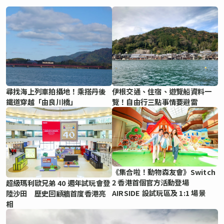
尋找海上列車拍攝地！乘搭丹後
伊根交通、住宿、遊覽船資料一
鐵道穿越「由良川橋」
覽！自由行三點事情要避雷
《集合啦！動物森友會》Switch
2 香港首個官方活動登場
超級瑪利歐兄弟 40 週年試玩會登
AIRSIDE 設試玩區及 1:1 場景
陸沙田 歷史回顧牆首度香港亮
相