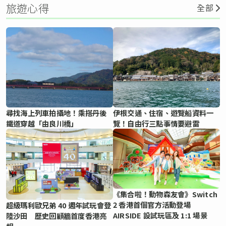
旅遊心得
全部
尋找海上列車拍攝地！乘搭丹後
伊根交通、住宿、遊覽船資料一
鐵道穿越「由良川橋」
覽！自由行三點事情要避雷
《集合啦！動物森友會》Switch
2 香港首個官方活動登場
超級瑪利歐兄弟 40 週年試玩會登
AIRSIDE 設試玩區及 1:1 場景
陸沙田 歷史回顧牆首度香港亮