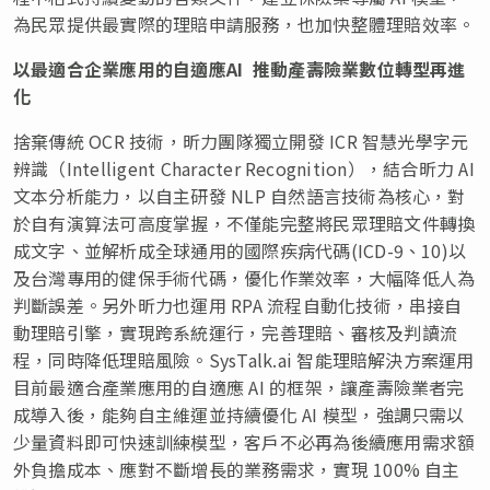
為民眾提供最實際的理賠申請服務，也加快整體理賠效率。
以最適合企業應用的自適應AI 推動產壽險業數位轉型再進
化
捨棄傳統 OCR 技術，
昕力團隊獨立開發 ICR 智慧光學字元
辨識（Intelligent Character Recognition），結合昕力 AI
文本分析能力，以自主研發 NLP 自然語言技術為核心，對
於自有演算法可高度掌握，不
僅能完整將民眾理賠文件轉換
成文字、並解析成全球通用的國際疾病代碼(ICD-9、10)以
及台灣專用的健保手術代碼，優化作業效率，大幅降低人為
判斷誤差。另外昕力也運用 RPA 流程自動化技術，
串接自
動理賠引擎，
實現跨系統運行，完善理賠、審核及判讀流
程，同時降低理賠風險。SysTalk.ai 智能
理賠
解決方案運用
目前最適合產業應用的自適應 AI 的框架，讓產壽險業者完
成導入後，能夠自主維運並持續優化 AI 模型，強調只需以
少量資料即可快速訓練模型，
客戶不必再為後續應用需求額
外負擔成本、應對不斷增長的業務需求，實現 100% 自主