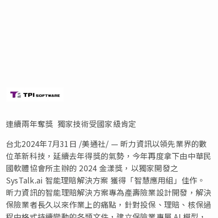
連續兩年奪獎 獨家技術受國家級肯定
台北
2024年7月31日
/美通社/ — 昕力資訊以領先業界的數
位革新科技，延續去年得獎的氣勢，
今年再度拿下由中華民
國
軟體協會所主辦的 2024 金漾獎，以獨家開發之
SysTalk.ai 智能理賠解決方案 獲得「智慧應用組」佳作。
昕力資訊的智能理賠解決方案專為產壽險業設計開發，解決
保險業者長久以來作業上的痛點，針對投保、理賠、核保過
程中格式持續變動的各類文件，建立保險業專屬 AI 模型，