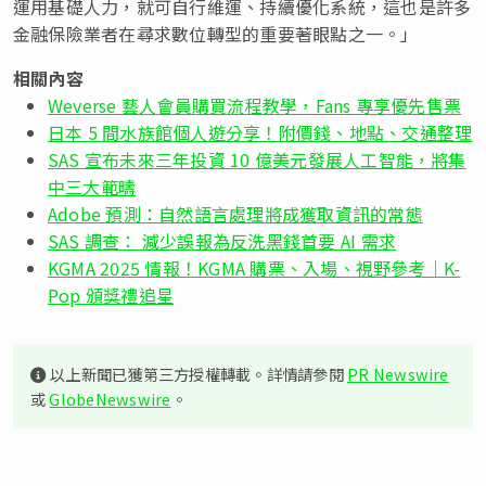
運用基礎人力，就可自行維運、持續優化系統，這也是許多
金融保險業者在尋求數位轉型的重要著眼點之一。」
相關內容
Weverse 藝人會員購買流程教學，Fans 專享優先售票
日本 5 間水族館個人遊分享！附價錢、地點、交通整理
SAS 宣布未來三年投資 10 億美元發展人工智能，將集
中三大範疇
Adobe 預測：自然語言處理將成獲取資訊的常態
SAS 調查： 減少誤報為反洗黑錢首要 AI 需求
KGMA 2025 情報！KGMA 購票、入場、視野參考｜K-
Pop 頒獎禮追星
以上新聞已獲第三方授權轉載。詳情請參閱
PR Newswire
或
GlobeNewswire
。