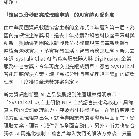
維運。
『讓民眾分秒間完成理賠申請』的AI實績再受肯定
由中華民國資訊軟體協會主辦的金漾獎今年邁入第十屆，為
國內指標性企業獎項，過去十年持續帶領著科技產業深耕與
創新，獎勵優秀團隊以新興數位技術實現產業革新與轉型，
厚植台灣軟實力，落實智慧生活、智慧商務之理念。昕力去
年憑 SysTalk.Chat AI 智能客服機器人與 DigiFusion 企業
服務
中台奪獎，今年再度交出亮眼成績單，憑著 SysTalk.ai
智能理賠解決方案，讓『民眾分秒間完成理賠申請』的研發
理念，再度獲得金漾獎評審肯定。
昕力資訊創新暨 AI 產品發展處副總經理林秀明表示：
「SysTalk.ai 以自主研發 NLP 自然語言技術為核心，具備
真人般的資訊處理能力，突破過往技術瓶頸，在解析應用情
境方面表現相當出色，
就產壽險業者的實際應用面而言，從
理賠立案、理算、派件皆能全面自動化，
另外，昕力也結合
獨家 AI 再進化機制，讓客戶導入我們的解決方案後，只需