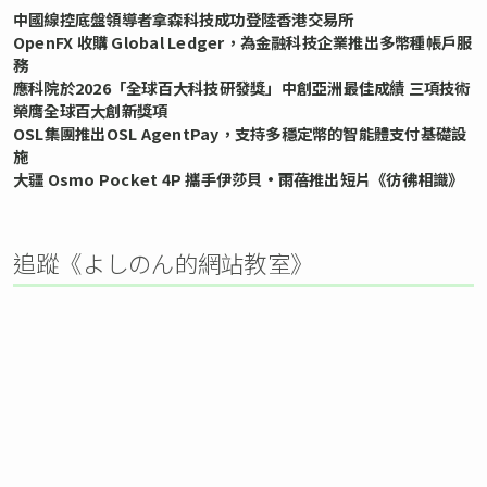
中國線控底盤領導者拿森科技成功登陸香港交易所
OpenFX 收購 Global Ledger，為金融科技企業推出多幣種帳戶服
務
應科院於2026「全球百大科技研發獎」中創亞洲最佳成績 三項技術
榮膺全球百大創新獎項
OSL集團推出OSL AgentPay，支持多穩定幣的智能體支付基礎設
施
大疆 Osmo Pocket 4P 攜手伊莎貝•雨蓓推出短片《彷彿相識》
追蹤《よしのん的網站教室》