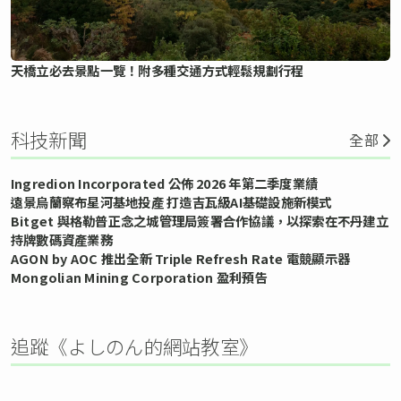
天橋立必去景點一覽！附多種交通方式輕鬆規劃行程
科技新聞
全部
Ingredion Incorporated 公佈 2026 年第二季度業績
遠景烏蘭察布星河基地投產 打造吉瓦級AI基礎設施新模式
Bitget 與格勒普正念之城管理局簽署合作協議，以探索在不丹建立
持牌數碼資產業務
AGON by AOC 推出全新 Triple Refresh Rate 電競顯示器
Mongolian Mining Corporation 盈利預告
追蹤《よしのん的網站教室》