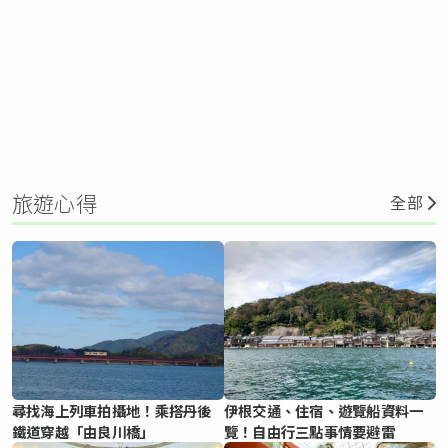
旅遊心得
全部
尋找海上列車拍攝地！乘搭丹後
伊根交通、住宿、遊覽船資料一
鐵道穿越「由良川橋」
覽！自由行三點事情要避雷