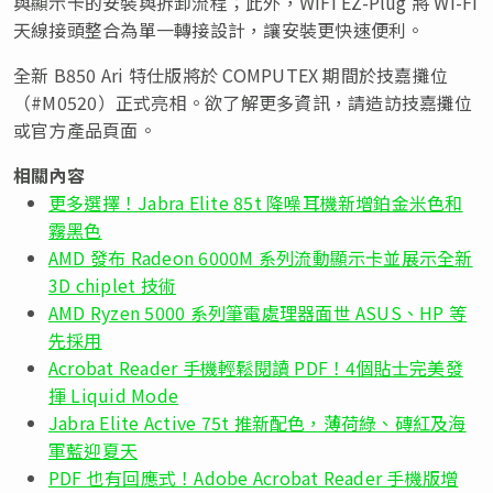
與顯示卡的安裝與拆卸流程；此外，WIFI EZ-Plug 將 Wi-Fi
天線接頭整合為單一轉接設計，讓安裝更快速便利。
全新 B850 Ari 特仕版將於 COMPUTEX 期間於技嘉攤位
（#M0520）正式亮相。欲了解更多資訊，請造訪技嘉攤位
或官方產品頁面。
相關內容
更多選擇！Jabra Elite 85t 降噪耳機新增鉑金米色和
霧黑色
AMD 發布 Radeon 6000M 系列流動顯示卡並展示全新
3D chiplet 技術
AMD Ryzen 5000 系列筆電處理器面世 ASUS、HP 等
先採用
Acrobat Reader 手機輕鬆閱讀 PDF！4個貼士完美發
揮 Liquid Mode
Jabra Elite Active 75t 推新配色，薄荷綠、磚紅及海
軍藍迎夏天
PDF 也有回應式！Adobe Acrobat Reader 手機版增