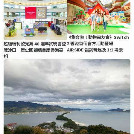
《集合啦！動物森友會》Switch
2 香港首個官方活動登場
超級瑪利歐兄弟 40 週年試玩會登
AIRSIDE 設試玩區及 1:1 場景
陸沙田 歷史回顧牆首度香港亮
相