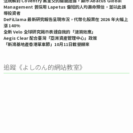
法院解封 Coventry 案呈交的關鍵證據，顯示 Abacus Global
Management 曾採用 Lapetus 偏短的人均壽命預估，並以此誤
導投資者
DeFiLlama 最新研究報告呈現市況，代幣化股票在 2026 年大幅上
漲 140%
全新 Velo 全球研究揭示表達自我的「漣漪效應」
Aegis Clear 配合臺灣「亞洲資產管理中心」政策
「新鴻基地產香港單車節」10月11日載譽歸來
追蹤《よしのん的網站教室》