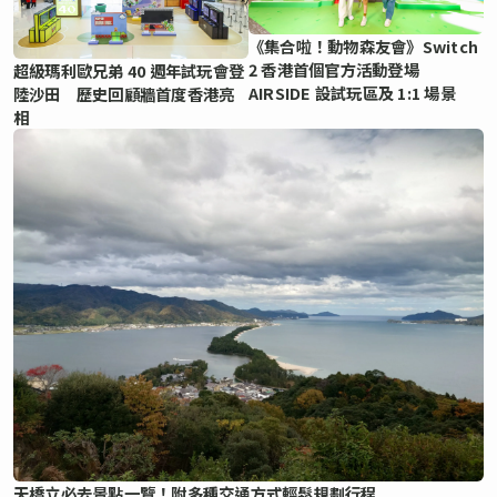
《集合啦！動物森友會》Switch
2 香港首個官方活動登場
超級瑪利歐兄弟 40 週年試玩會登
AIRSIDE 設試玩區及 1:1 場景
陸沙田 歷史回顧牆首度香港亮
相
天橋立必去景點一覽！附多種交通方式輕鬆規劃行程