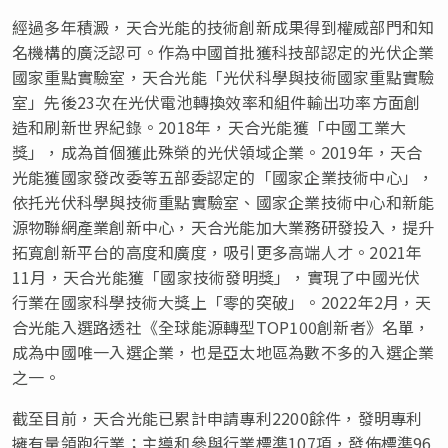
經過多年積澱，天合光能的技術創新成果得到權威部門和知
名機構的廣泛認可。作為中國首批獲科技部認定的光伏企業
國家重點實驗室，天合光能「光伏科學與技術國家重點實驗
室」先後23次在光伏電池轉換效率和組件輸出功率方面創
造和刷新世界紀錄。2018年，天合光能獲「中國工業大
獎」，成為首個獲此殊榮的光伏領域企業。2019年，天合
光能獲國家發改委等五部委認定的「國家企業技術中心」，
依托光伏科學與技術重點實驗室、國家企業技術中心和新能
源物聯網產業創新中心，天合光能加大業務研發投入，提升
拓寬創新平台的高度和廣度，吸引更多高端人才。2021年
11月，天合光能獲「國家技術發明獎」，實現了中國光伏
行業在國家科學技術大獎上「零的突破」。2022年2月，天
合光能入選路透社《全球能源轉型TOP100創新者》名單，
成為中國唯一入選企業，也是亞太地區為數不多的入選企業
之一。
截至目前，天合光能已累計申請專利2200餘件，發明專利
擁有量領跑行業；主導和參與行業標準107項，發佈標準96