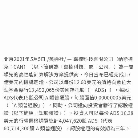
北京2021年5月5日 /美通社/ — 嘉楠
科技
有限公司（納斯達
克：CAN）（以下簡稱為
「
嘉楠科技
」
或
「
公司
」
）
為一間
領先的高性能計算解決方案提供商，
今日宣布已經完成1.7
億美元
的機構定增，公司以每份12.60美元的價格向數位大
型基金髮行13,492,065份
美國存托股（
「
ADS
」
），每股
ADS代表15股公司 A 類普通股，每股面值0.00000005美元
（
「
A 類普通股
」
）。
同時，公司還向投資者發行了認股權
證（以下簡稱
「
認股權證
」
），投資人
可以每份
ADS 16.38
美元的行權價格購買總計4,047,620股 ADS（代表
60,714,300股 A 類普通股），認股權證的有效期
為三
年。