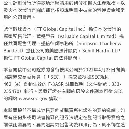
公司計劃發行所得款項淨額將用於研發和擴大生產規模，以
及與本次發行有關的補充招股說明書中披露的營運資金和常
規的公司費用。
鼎信環球資本（FT Global Capital Inc.）擔任本次發行的
獨家配售代理，華盛證券（Valuable Capital Limited）擔
任共同配售代理。
盛信律師事務所（
Simpson Thacher &
Bartlett
）
擔任公司的美國法律顧問，Schiff Hardin LLP
擔任 FT Global Capital 的法律顧問。
本新聞稿中公司證券的發行按照公司於2021年4月23日向美
國證券交易委員會（
「
SEC
」
）提交並根據SEC規則
462（e）自動生效的 F-3ASR
註
冊聲明（文件編號：333-
255470）執行。與發行證券有關的招股文件副本可從 SEC
的網站 www.sec.gov 獲取。
本新聞稿並不構成銷售要約或購買所述證券的要約邀請；如
果有任何州或司法管轄區的證券法規定在登記或取得資格之
前做此類要約、要約邀請或出售均為非法行為，則不得在這