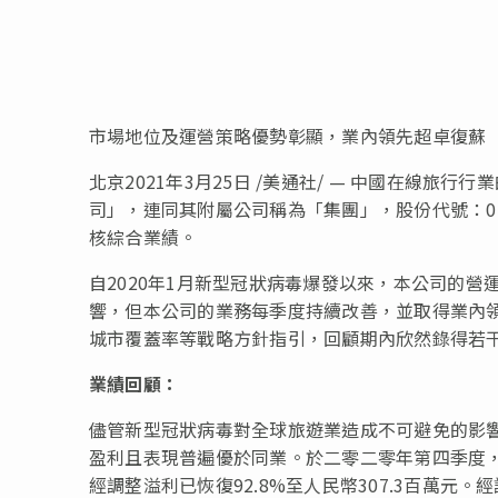
市場地位及運營策略優勢彰顯，業內領先超卓復蘇
北京
2021年3月25日 /美通社/ — 中國在線
司」，連同其附屬公司稱為「集團」，股份代號：07
核綜合業績。
自2020年1月新型冠狀病毒爆發以來，本公司的
響，但本公司的業務每季度持續改善，並取得業內
城市覆蓋率等戰略方針指引，回顧期內欣然錄得若
業績回顧：
儘管新型冠狀病毒對全球旅遊業造成不可避免的影
盈利且表現普遍優於同業。於二零二零年第四季度
經調整溢利已恢復92.8%至人民幣307.3百萬元