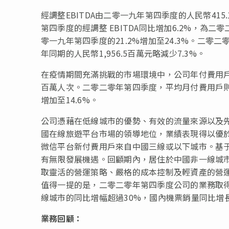
經調整EBITDA由二零一九年第四季度的人民幣41
第四季度的經調整 EBITDA同比增加6.2%，為二
零一九年第四季度的21.2%增加至24.3%。二零二
年同期的人民幣1,956.5百萬元略減少7.3%。
在疫情期間充滿挑戰的市場環境中，公司年付費用戶仍由
百萬人次。二零二零年第四季度，平均月付費用戶則由27
增加至14.6%。
公司憑藉在低線城市的優勢、有效的流量來源以及
國在線旅遊平台市場的領導地位，業績表現得以優於
微信平台新付費用戶來自中國三線或以下城市。基
有無限發展機遇。回顧期內，居住於中國非一線城市
取靈活的營運策略、嚴格的成本控制及輕資產的營
值得一提的是，二零二零年第四季度公司的業務取得
線城市的同比增幅超過30%，國內機票銷量同比增長
業務回顧：