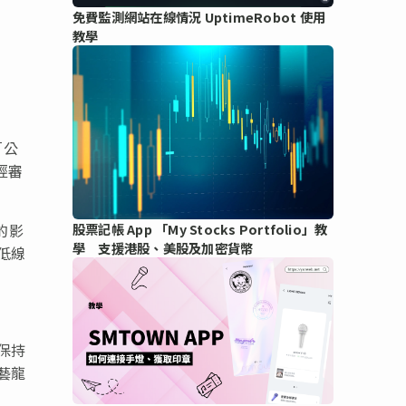
免費監測網站在線情況 UptimeRobot 使用
教學
「公
經審
的影
股票記帳 App 「My Stocks Portfolio」教
學 支援港股、美股及加密貨幣
低線
保持
藝龍
。