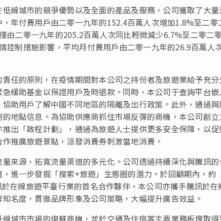
在低線城市的競爭優勢以及全面的產品及服務，公司獲取了大量
年付費用戶由二零一九年的152.4百萬人次增加1.8%至二零
僅由二零一九年的205.2百萬人次同比輕微減少6.7%至二零二
疫情控制措施影響，平均月付費用戶由二零一九年的26.9百萬人
的責任的原則，在疫情期間對本公司之持份者及旅遊業給予充分
緊急緩助基金以保證用戶及時退款。同時，本公司于查詢平台嵌
，協助用戶了解中國不同地區的隔離及出行政策。此外，通過與
測的地點信息。為協助供應商抓住市場反彈的商機，本公司創立
亦推出「啟程計劃」，通過為旅遊人士提供更多安全保障，以促
合作推廣旅遊景點，派發消費券刺激當地消費。
流量來源，拓寬流量渠道的多元化。公司透過持續深化與騰訊的
道，進一步發掘「搜索+旅遊」生態圈的潛力。於回顧期內，約
騰訊於在線旅遊平臺行業的首名合作夥伴，本公司亦攜手騰訊於在
牌知名度，貫徹品牌形象及公司策略，大幅提升廣告效益。
低線城市市場的復蘇商機，並於交通及住宿等主要業務板塊取得