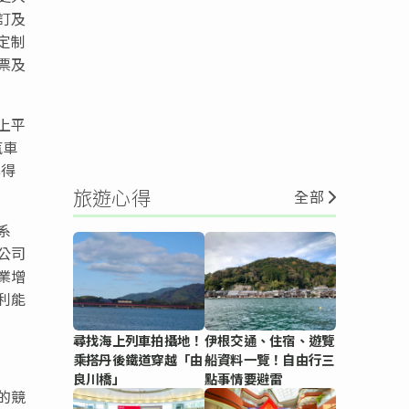
訂及
定制
票及
上平
汽車
率得
旅遊心得
全部
系
公司
業增
利能
尋找海上列車拍攝地！
伊根交通、住宿、遊覽
乘搭丹後鐵道穿越「由
船資料一覽！自由行三
良川橋」
點事情要避雷
的競