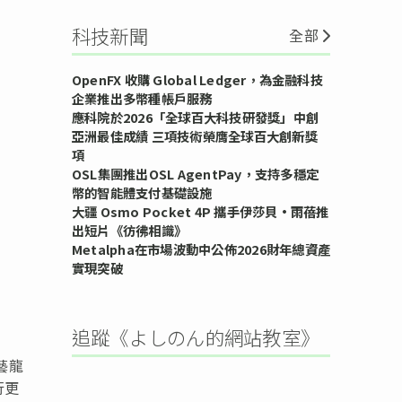
科技新聞
全部
OpenFX 收購 Global Ledger，為金融科技
企業推出多幣種帳戶服務
應科院於2026「全球百大科技研發獎」中創
亞洲最佳成績 三項技術榮膺全球百大創新獎
項
OSL集團推出OSL AgentPay，支持多穩定
幣的智能體支付基礎設施
大疆 Osmo Pocket 4P 攜手伊莎貝•雨蓓推
出短片《彷彿相識》
Metalpha在市場波動中公佈2026財年總資產
實現突破
追蹤《よしのん的網站教室》
藝龍
行更