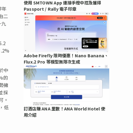
使用 SMTOWN App 連接手燈中控及獲得
零年
Passport / Rally 電子印章
由二
一九
.2
.2%
Adobe Firefly 限時優惠！Nano Banana、
Flux.2 Pro 等模型無限次生成
於中
%的
勢擁
並採
可。
，低
訂酒店賺 ANA 里數！ANA World Hotel 使
用介紹