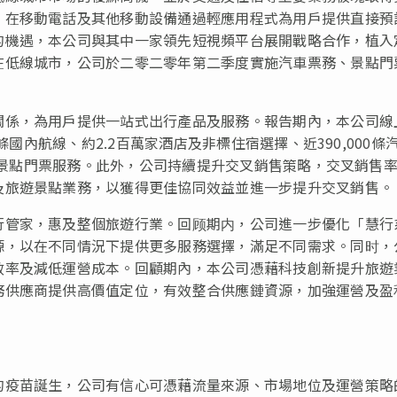
，在移動電話及其他移動設備通過輕應用程式為用戶提供直接預
的機遇，本公司與其中一家領先短視頻平台展開戰略合作，植入
在低線城市，公司於二零二零年第二季度實施汽車票務、景點門
關係，為用戶提供一站式出行產品及服務。報告期內，本公司線
條國內航線、約2.2百萬家酒店及非標住宿選擇、近390,000條
旅遊景點門票服務。此外，公司持續提升交叉銷售策略，交叉銷售
及旅遊景點業務，以獲得更佳協同效益並進一步提升交叉銷售。
行管家，惠及整個旅遊行業。回顾期内，公司進一步優化「慧行
源，以在不同情況下提供更多服務選擇，滿足不同需求。同时，
效率及減低運營成本。回顧期內，本公司憑藉科技創新提升旅遊
務供應商提供高價值定位，有效整合供應鏈資源，加強運營及盈
的疫苗誕生，公司有信心可憑藉流量來源、市場地位及運營策略