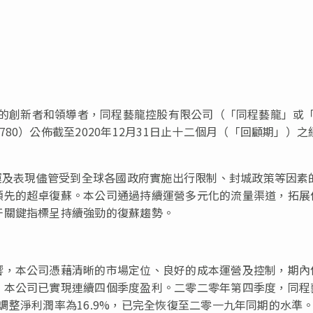
旅行行業的創新者和領導者，同程藝龍控股有限公司（「同程藝龍」或
80）公佈截至2020年12月31日止十二個月（「回顧期」）之
營運及表現儘管受到全球各國政府實施出行限制、封城政策等因素
領先的超卓復蘇。本公司通過持續運營多元化的流量渠道，拓展
干關鍵指標呈持續強勁的復蘇趨勢。
響，本公司憑藉清晰的市場定位、良好的成本運營及控制，期內
，本公司已實現連續四個季度盈利。二零二零年第四季度，同程
。經調整淨利潤率為16.9%，已完全恢復至二零一九年同期的水準