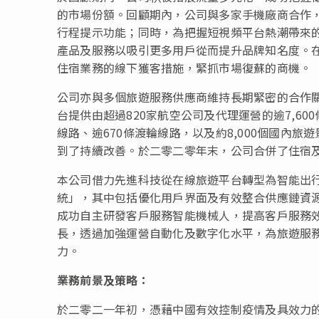
的市場份額。回顧期內，公司與多家手機廠商合作
行程提示功能；同時，為把握短視頻平台熱潮帶來
產品及服務以吸引更多用戶從而提升品牌知名度。
住宿業務的線下獲客措施，緊抓市場復蘇的商機。
公司亦與多個旅遊服務供應商維持長期緊密的合作
台提供由超過820家航空公司及代理運營的逾7,600
線路、逾670條渡輪線路，以及約8,000個國內
到了持續改善。於二零二零年末，公司合併了住宿
本公司借力先進科技從在線旅遊平台轉型為智能出
統」，其中包括優化用戶界面及有效整合供應鏈資
成功自主研發客戶服務智能機械人，提高客戶服務
長，透過加強運營自動化及數字化水平，為旅遊服
力。
業務前景及策略：
於二零二一年初，憑藉中國有效控制疫情及具效力