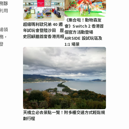
務夥
利用
《集合啦！動物森友
超級瑪利歐兄弟 40 週
會》Switch 2 香港首
場領
年試玩會登陸沙田 歷
個官方活動登場
務，
史回顧牆首度香港亮相
AIRSIDE 設試玩區及
發
1:1 場景
天橋立必去景點一覽！附多種交通方式輕鬆規
劃行程