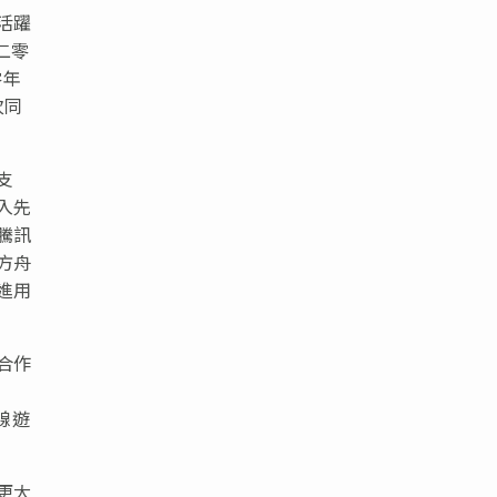
活躍
二零
零年
次同
支
入先
騰訊
方舟
進用
合作
線遊
更大