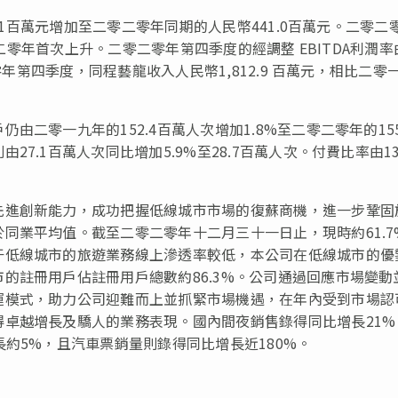
5.1百萬元增加至二零二零年同期的人民幣441.0百萬元。二零二
零二零年首次上升。二零二零年第四季度的經調整 EBITDA利潤率
零年第四季度，同程藝龍收入人民幣1,812.9 百萬元，相比二零
二零一九年的152.4百萬人次增加1.8%至二零二零年的155
.1百萬人次同比增加5.9%至28.7百萬人次。付費比率由13
先進創新能力，成功把握低線城市市場的復蘇商機，進一步鞏固
同業平均值。截至二零二零年十二月三十一日止，現時約61.7
于低線城市的旅遊業務線上滲透率較低，本公司在低線城市的優
的註冊用戶佔註冊用戶總數約86.3%。公司通過回應市場變動
運模式，助力公司迎難而上並抓緊市場機遇，在年內受到市場認
卓越增長及驕人的業務表現。國內間夜銷售錄得同比增長21%
約5%，且汽車票銷量則錄得同比增長近180%。