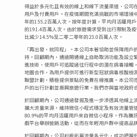
得益於多元化且有效的線上和線下流量渠道、公司
用戶及付費用戶。在疫情期間充滿挑戰的市場環境中，
年的155.2百萬人次。按年度計算，平均月活躍用戶
的191.4百萬人次。由於旅遊需求受到出行限制及
比減少14.5%至二零二零年的23.0百萬人次。
「再出發，就同程」。本公司本著協助並保障用戶
持。回顧期內，通過開通線上自助取消功能及設立
進技術，使用戶可追蹤過往行程中的潛在病毒接觸
地圖合作，為用戶提供可進行新型冠狀病毒核酸檢
聯盟計劃，積極提供景點的免費在線推廣。本公司
戶的出行計劃並振興旅遊行業。我們亦與當地政府
於回顧期內，公司通過發掘及進一步滲透其他線上
擴大流量來源，維持微信小程式穩定及有效流量管
80.9%的平均月活躍用戶來自微信小程序。作為
戲平台舉辦營銷活動，從而在年輕用戶群中提高品
於回顧期內，公司积极拓展流量多元化，成功把握