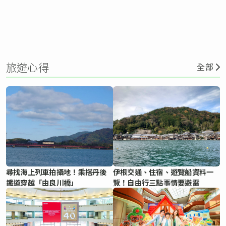
旅遊心得
全部
尋找海上列車拍攝地！乘搭丹後
伊根交通、住宿、遊覽船資料一
鐵道穿越「由良川橋」
覽！自由行三點事情要避雷