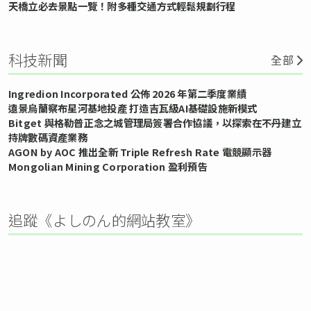
天橋立必去景點一覽！附多種交通方式輕鬆規劃行程
科技新聞
全部
Ingredion Incorporated 公佈 2026 年第二季度業績
遠景烏蘭察布星河基地投產 打造吉瓦級AI基礎設施新模式
Bitget 與格勒普正念之城管理局簽署合作協議，以探索在不丹建立
持牌數碼資產業務
AGON by AOC 推出全新 Triple Refresh Rate 電競顯示器
Mongolian Mining Corporation 盈利預告
追蹤《よしのん的網站教室》