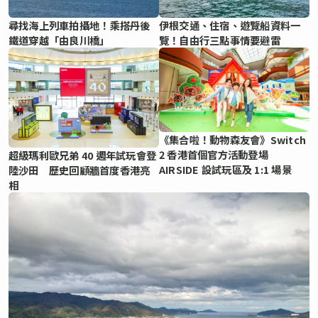
尋找海上列車拍攝地！乘搭丹後
伊根交通、住宿、遊覽船資料一
鐵道穿越「由良川橋」
覽！自由行三點事情要避雷
《集合啦！動物森友會》Switch
2 香港首個官方活動登場
超級瑪利歐兄弟 40 週年試玩會登
AIRSIDE 設試玩區及 1:1 場景
陸沙田 歷史回顧牆首度香港亮
相