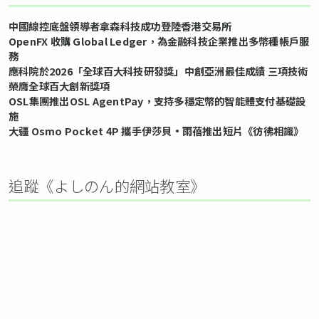
中國線控底盤領導者拿森科技成功登陸香港交易所
OpenFX 收購 Global Ledger，為金融科技企業推出多幣種帳戶服
務
應科院於2026「全球百大科技研發獎」中創亞洲最佳成績 三項技術
榮膺全球百大創新獎項
OSL集團推出OSL AgentPay，支持多穩定幣的智能體支付基礎設
施
大疆 Osmo Pocket 4P 攜手伊莎貝•雨蓓推出短片《彷彿相識》
追蹤《よしのん的網站教室》