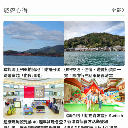
旅遊心得
全部
尋找海上列車拍攝地！乘搭丹後
伊根交通、住宿、遊覽船資料一
鐵道穿越「由良川橋」
覽！自由行三點事情要避雷
《集合啦！動物森友會》Switch
2 香港首個官方活動登場
超級瑪利歐兄弟 40 週年試玩會登
AIRSIDE 設試玩區及 1:1 場景
陸沙田 歷史回顧牆首度香港亮