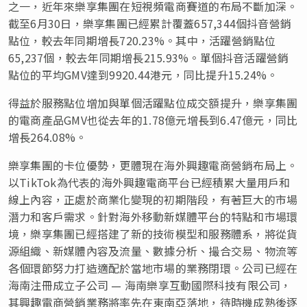
之一，近年來樂享集團在短視頻電商賽道的布局不斷加深。
截至6月30日，樂享集團已經累計覆蓋657,344個抖音營銷
點位，較去年同期增長720.23%。其中，活躍營銷點位
65,237個，較去年同期增長215.93%。單個抖音活躍營銷
點位的平均GMV達到9920.44港元，同比提升15.24%。
得益於服務點位增加與單個活躍點位成交額提升，樂享集團
的電商產品GMV也從去年的1.78億元增長到6.47億元，同比
增長264.08%。
樂享集團的卡位優勢，更體現在海外興趣電商營銷布局上。
以TikTok為代表的海外興趣電商平台已經積累大量用戶和
線上內容，正處於商業化變現的初期階段，有著巨大的市場
潛力和客戶需求。針對海外移動新媒體平台的特點和市場環
境，樂享集團已經搭建了新的技術模型和服務體系，將從貨
源組織、新媒體內容及流量、數據分析、撮合交易、物流等
各個環節努力打造適配於當地市場的業務閉環。
公司
已經在
海南注冊成立子公司
—
海南樂享互動國際科技有限公司，
其興趣電商營銷業務將率先在東南亞落地，待時機成熟後逐