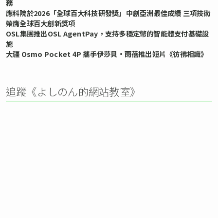
務
應科院於2026「全球百大科技研發獎」中創亞洲最佳成績 三項技術
榮膺全球百大創新獎項
OSL集團推出OSL AgentPay，支持多穩定幣的智能體支付基礎設
施
大疆 Osmo Pocket 4P 攜手伊莎貝•雨蓓推出短片《彷彿相識》
追蹤《よしのん的網站教室》