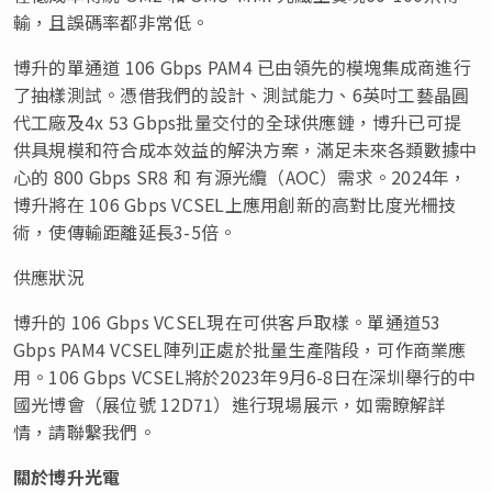
輸，且誤碼率都非常低。
博升的單通道 106 Gbps PAM4 已由領先的模塊集成商進行
了抽樣測試。憑借我們的設計、測試能力、6英吋工藝晶圓
代工廠及4x 53 Gbps批量交付的全球供應鏈，
博升已可提
供具規模和符合成本效益的解決方案
，
滿足未來各類數據中
心的 800 Gbps SR8 和 有源光纜（AOC）需求
。2024年，
博升將在 106 Gbps VCSEL上應用創新的高對比度光柵技
術，使傳輸距離延長3-5倍。
供應狀況
博升的 106 Gbps VCSEL現在可供客戶取樣。單通道53
Gbps PAM4 VCSEL陣列正處於批量生產階段，可作商業應
用。106 Gbps VCSEL將於2023年9月6-8日在深圳舉行的中
國光博會（展位號 12D71）進行現場展示，如需瞭解詳
情，請聯繫我們。
關於博升光電