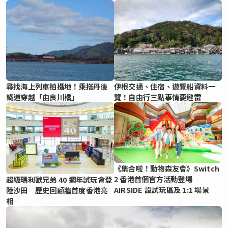
尋找海上列車拍攝地！乘搭丹後
伊根交通、住宿、遊覽船資料一
鐵道穿越「由良川橋」
覽！自由行三點事情要避雷
《集合啦！動物森友會》Switch
2 香港首個官方活動登場
超級瑪利歐兄弟 40 週年試玩會登
AIRSIDE 設試玩區及 1:1 場景
陸沙田 歷史回顧牆首度香港亮
相