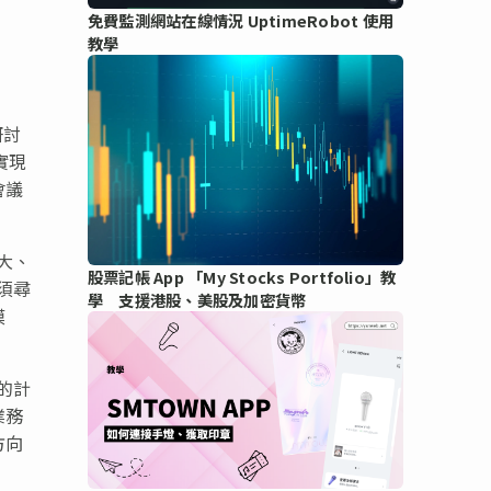
免費監測網站在線情況 UptimeRobot 使用
教學
研討
實現
會議
大、
股票記帳 App 「My Stocks Portfolio」教
須尋
學 支援港股、美股及加密貨幣
模
的計
業務
方向