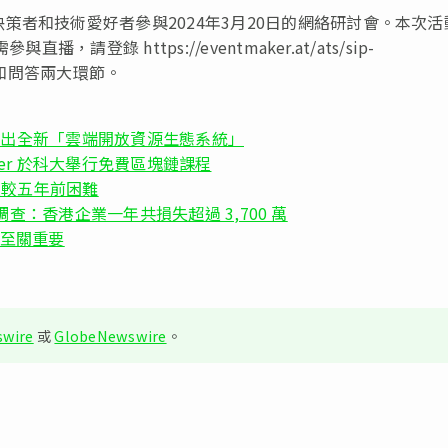
策者和技術愛好者參與2024年3月20日的網絡研討會。本次活
登錄 https://eventmaker.at/ats/sip-
演講和問答兩大環節。
 結束，宣布推出全新「雲端開放資源生態系統」
d Kepler 於科大舉行免費區塊鏈課程
人員較五年前困難
ks 調查：香港企業一年共損失超過 3,700 萬
安至關重要
wire
或
GlobeNewswire
。