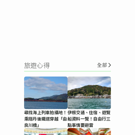
旅遊心得
全部
尋找海上列車拍攝地！
伊根交通、住宿、遊覽
乘搭丹後鐵道穿越「由
船資料一覽！自由行三
良川橋」
點事情要避雷