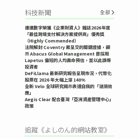
科技新聞
全部
連連數字榮獲《企業財資人》雜誌2026年度
「最佳跨境支付解決方案提供商」優秀獎
（Highly Commended）
法院解封 Coventry 案呈交的關鍵證據，顯
示 Abacus Global Management 曾採用
Lapetus 偏短的人均壽命預估，並以此誤導
投資者
DeFiLlama 最新研究報告呈現市況，代幣化
股票在 2026 年大幅上漲 140%
全新 Velo 全球研究揭示表達自我的「漣漪效
應」
Aegis Clear 配合臺灣「亞洲資產管理中心」
政策
追蹤《よしのん的網站教室》