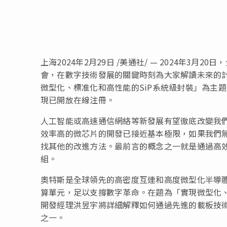
上海2024年2月29日 /美通社/ — 2024年
會，在數字技術發展的關鍵時刻為大家解讀未來的計算
微型化、標准化和高性能的SiP系統級封裝」為主
現已開放在線注冊。
人工智能或高速通信網絡等新發展有望徹底改變我
效率高的微芯片的開發已接近基本極限，如果我們
找其他的改進方法。最前言的概念之一就是通過高效
組。
奧特斯是全球領先的高密度互連和高度微型化半導
算單元，足以支撐數字革命。在題為「實現微型化、
開發經理洪昱宇將詳細解釋如何通過先進的載板技術
之一。