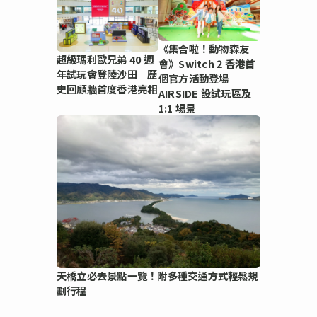
《集合啦！動物森友
超級瑪利歐兄弟 40 週
會》Switch 2 香港首
年試玩會登陸沙田 歷
個官方活動登場
史回顧牆首度香港亮相
AIRSIDE 設試玩區及
1:1 場景
天橋立必去景點一覽！附多種交通方式輕鬆規
劃行程