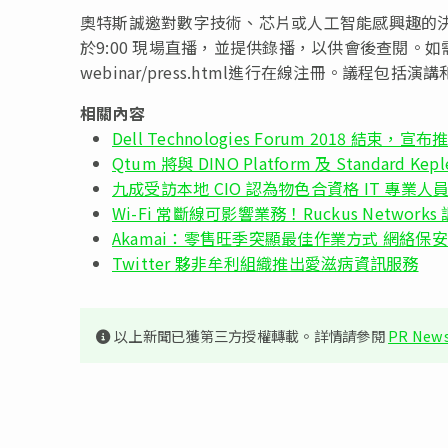
奧特斯誠邀對數字技術、芯片或人工智能感興趣的決
於9:00 現場直播，並提供錄播，以供會後查閱。如需參與直播，請
webinar/press.html進行在線注冊。議程包括
相關內容
Dell Technologies Forum 2018
Qtum 將與 DINO Platform 及 Standar
九成受訪本地 CIO 認為物色合資格 IT 專業
Wi-Fi 常斷線可影響業務！Ruckus Networ
Akamai：零售旺季突顯最佳作業方式 網絡保
Twitter 夥非牟利組織推出愛滋病資訊服務
以上新聞已獲第三方授權轉載。詳情請參閱
PR News