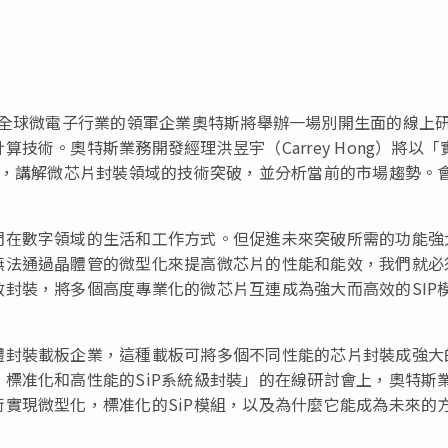
3月20日，全球微電子行業的領軍企業奧特斯將舉辦一場別開生面的線上
技術。奧特斯業務開發經理洪昱宇（Carrey Hong）將以「
題，講解微芯片封裝領域的技術突破，並分析當前的市場趨勢。
們在數字領域的生活和工作方式。但促進未來突破所需的功能強
無法通過晶體管的微型化來提高微芯片的性能和能效，我們就必
封裝，將多個高度專業化的微芯片互連成為強大而高效的SIP
體封裝載板企業
，這種載板可將多個不同性能的芯片封裝成強大
標准化和高性能的SiP系統級封裝」的在線研討會上，奧特斯
實現微型化，標准化的SiP模組，以及為什麼它能成為未來的