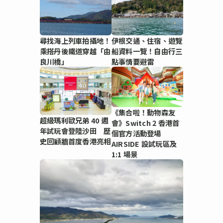
尋找海上列車拍攝地！
伊根交通、住宿、遊覽
乘搭丹後鐵道穿越「由
船資料一覽！自由行三
良川橋」
點事情要避雷
《集合啦！動物森友
超級瑪利歐兄弟 40 週
會》Switch 2 香港首
年試玩會登陸沙田 歷
個官方活動登場
史回顧牆首度香港亮相
AIRSIDE 設試玩區及
1:1 場景