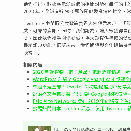
他們指出，數據顯示愛滋病的相關討論在每年的 12 月 
2020 年，全球有近 900 萬條關於愛滋病的推文，當中
Twitter大中華區公共政策負責人朱伊君表示︰「我
威、可靠的資訊。同時，我們認為，讓大眾獲得自由、開
要。因此我們攜手關懷愛滋，為大眾提供準確的愛滋病資
提示訊息功能。展望未來，我們期望與合作機構攜
歧視。」
相關內容
2020 聖誕禮物｜電子產品、電腦週邊精選：新
WordPress 升級至 Google Analytics 4 步驟
標題不是全部！Twitter 新功能提醒用戶分享
部落格文章被抄襲了！即請 Google 移除侵
Palo Alto Networks 發布 2019 年
搜羅熱門日本 Twitter 訊息，使用 Twtimez
《よしのん的網站教室》是一個以「教學為主