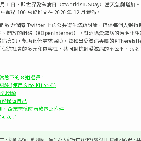
1 日，即世界愛滋病日（#WorldAIDSDay）當天急劇增加
超過 100 萬條推文在 2020 年 12 月發佈。
們致力保障 Twitter 上的公共衛生議題討論，確保每個人獲得
放的網絡（#OpenInternet），對消除愛滋病的污名化相
訊，幫助他們尋求協助，並推出愛滋病專屬的#ThereIsHe
手促進社會的多元和包容性，共同對抗對愛滋病的不公平、污名
常態下的 8 道選擇！
全記錄 (使用 Site Kit 外掛)
前先閱讀
權內容保障自己
網絡安全預測，企業需慎防商務電郵附件
 就可以了
、新聞為輔」的網誌，旨在為大家提供各種各樣的 IT 資訊和心得，