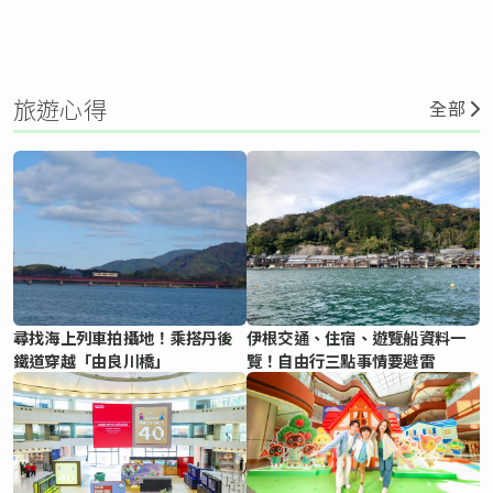
旅遊心得
全部
尋找海上列車拍攝地！乘搭丹後
伊根交通、住宿、遊覽船資料一
鐵道穿越「由良川橋」
覽！自由行三點事情要避雷