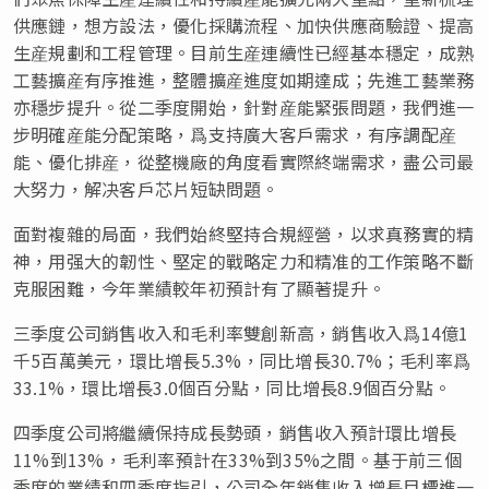
供應鏈，想方設法，優化採購流程、加快供應商驗證、提高
生産規劃和工程管理。目前生産連續性已經基本穩定，成熟
工藝擴産有序推進，整體擴産進度如期達成；先進工藝業務
亦穩步提升。從二季度開始，針對産能緊張問題，我們進一
步明確産能分配策略，爲支持廣大客戶需求，有序調配産
能、優化排産，從整機廠的角度看實際終端需求，盡公司最
大努力，解决客戶芯片短缺問題。
面對複雜的局面，我們始終堅持合規經營，以求真務實的精
神，用强大的韌性、堅定的戰略定力和精准的工作策略不斷
克服困難，今年業績較年初預計有了顯著提升。
三季度公司銷售收入和毛利率雙創新高，銷售收入爲14億1
千5百萬美元，環比增長5.3%，同比增長30.7%；毛利率爲
33.1%，環比增長3.0個百分點，同比增長8.9個百分點。
四季度公司將繼續保持成長勢頭，銷售收入預計環比增長
11%到13%，毛利率預計在33%到35%之間。基于前三個
季度的業績和四季度指引，公司全年銷售收入增長目標進一