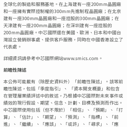
全球化的製造和服務基地。在上海建有一座200mm晶圓廠
和一座擁有實際控制權的300mm先進制程晶圓廠；在北京
建有一座300mm晶圓廠和一座控股的300mm晶圓廠；在
天津建有一座200mm晶圓廠；在深圳建有一座控股的
200mm晶圓廠。中芯國際還在美國、歐洲、日本和中國台
灣設立營銷辦事處、提供客戶服務，同時在中國香港設立了
代表處。
詳細資訊請參考中芯國際網站www.smics.com。
前瞻性陳述
本公佈可能載有
（
除歷史資料外
）
「前瞻性陳述」。該等前
瞻性陳述，包括「季度指引」、 「資本開支概要」和包含
在管理層業績評述中的敘述，乃根據中芯國際對未來事件或
績效的現行假設、期望、信念、計劃、目標及預測而作出。
中芯國際使用包括（但不限於）「相信」、「預期」、「打
算」、「估計」、「期望」、「預測」、「指標」、「前
進」、「繼續」、「應該」、「或許」、「尋求」、「應