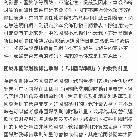
利影響。鑒於該等風險、不確定性、假設及因素，本公佈所
討論的前瞻性事件可能不會發生。閣下不應過分依賴該等前
瞻性陳述，有關前瞻性陳述僅視為於其中所載日期發表，倘
若無注明日期，則視為於本公佈刊發日期發表。除適用法律
可能會有的要求外，中芯國際不承擔任何義務，亦無意圖更
新任何前瞻性陳述,以反映該陳述發佈日期之後的事件或情
況，或反映該陳述發佈日期之後可能發生或發生的意外事
件，無論是否有新的資訊、將來的事件或是其它原因。
關於非國際財務報告準則
（
「非國際準則」
）
的財務計量
為補充闡述中芯國際遵照國際財務報告準則表達的合併財務
結果，中芯國際在此使用了非國際準則的財務計量表達，包
含了稅息折舊及攤銷前利潤、稅息折舊及攤銷前利潤率及非
國際準則的營運開支。非國際準則的財務計量表達，並不意
味著可以僅考慮非國際準則的財務計量，或認為其可替代遵
照國際財務報告準則編製及表達的財務資訊。這些非國際準
則的財務計量並非基於國際財務報告準則計算或表達，亦非
國際財務報告準則計量的替換或代替，其應協同參閱本集團