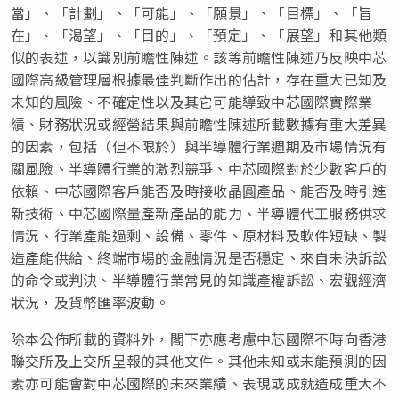
當」、「計劃」、「可能」、「願景」、「目標」、「旨
在」、「渴望」、「目的」、「預定」、「展望」和其他類
似的表述，以識別前瞻性陳述。該等前瞻性陳述乃反映中芯
國際高級管理層根據最佳判斷作出的估計，存在重大已知及
未知的風險、不確定性以及其它可能導致中芯國際實際業
績、財務狀況或經營結果與前瞻性陳述所載數據有重大差異
的因素，包括（但不限於）與半導體行業週期及市場情況有
關風險、半導體行業的激烈競爭、中芯國際對於少數客戶的
依賴、中芯國際客戶能否及時接收晶圓產品、能否及時引進
新技術、中芯國際量產新產品的能力、半導體代工服務供求
情況、行業產能過剩、設備、零件、原材料及軟件短缺、製
造產能供給、終端市場的金融情況是否穩定、來自未決訴訟
的命令或判決、半導體行業常見的知識產權訴訟、宏觀經濟
狀況，及貨幣匯率波動。
除本公佈所載的資料外，閣下亦應考慮中芯國際不時向香港
聯交所及上交所呈報的其他文件。其他未知或未能預測的因
素亦可能會對中芯國際的未來業績、表現或成就造成重大不