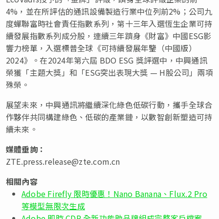
4%，並在所評估的通訊設備製造行業中位列前2%；公司九
度蟬聯富時社會責任指數系列，第十三年入選恆生企業可持
續發展指數系列成分股，連續三年躋身《財富》中國ESG影
響力榜單，入選標普全球《可持續發展年鑒（中國版）
2024》。在2024年第六屆 BDO ESG 獎評選中，中興通訊
榮獲「主題大獎」和「ESG突出表現大獎 — H股公司」兩項
殊榮。
展望未來，中興通訊將繼續深化綠色低碳行動，攜手全球合
作夥伴共同構建綠色、
低碳
的產業鏈，以數智創新塑造可持
續未來。
媒體垂詢：
ZTE.press.release@zte.com.cn
相關內容
Adobe Firefly 限時優惠！Nano Banana、Flux.2 Pro
等模型無限次生成
Adobe 即時 CDP 全新功能助品牌組成完整客戶檔案