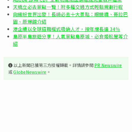
天橋立必去景點一覽！附多種交通方式輕鬆規劃行程
向繽紛世界出發！長崎必去十大景點：眼鏡橋、哥拉巴
園、原爆館介紹
港企續以全球招聘模式吸納人才，按年增長達 34％
島原半島旅遊分享！人氣景點島原城、必食姫松屋等介
紹
以上新聞已獲第三方授權轉載。詳情請參閱
PR Newswire
或
GlobeNewswire
。