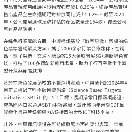
產品實現使用維護階段物理強度減排8.39%，終端產品實現
售出產品全生命週期絕對排放同比減少5.02%。截至2024
年，公司開展過碳足跡評估的產品數量達154款，覆蓋公司
所有產品類別。
在綠色行業賦能方面
，中興通訊基於「數字星雲」架構的綠
色精準雲網解決方案，攜手2000余家行業合作夥伴，在鋼
鐵、電子製造、交通、能源等15大領域開展5G+創新綠色實
踐，打造了100多個創新應用場景，助力千行百業數字化轉
型升級與節能減排。
基於在綠色發展領域的不斷深耕實踐，中興通訊於2024年4
月正式通過了科學碳目標倡議（Science Based Targets
initiative, SBTi）的1.5℃目標、長期淨零目標兩項認證，
成為國內首家通過SBTi兩項審驗，並連續兩年榮登CDP氣
候變化最高等級領導力A級榜單的大型ICT科技企業。
此外，中興通訊憑借在可持續發展方面的突出表現，榮獲
EcoVadis授予的「金牌」評級，躋身全球評級企業的前