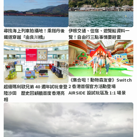
尋找海上列車拍攝地！乘搭丹後
伊根交通、住宿、遊覽船資料一
鐵道穿越「由良川橋」
覽！自由行三點事情要避雷
《集合啦！動物森友會》Switch
2 香港首個官方活動登場
超級瑪利歐兄弟 40 週年試玩會登
AIRSIDE 設試玩區及 1:1 場景
陸沙田 歷史回顧牆首度香港亮
相