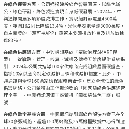
在綠色運營方面
，公司通過建設綠色智慧園區，以綠色辦
公、綠色研發，綠色製造實現自身低碳發展。2024年，中
興通訊開展多項節能減排工作，實現絕對節電量4500萬
度，範圍1&2同比降碳13.4%，光伏年發電量達3000萬度，
自主開發的「碳可視APP」覆蓋主要碳排放科目及排放數據
達83%。
在綠色供應鏈方面
，中興通訊基於「雙碳治理SMART模
型」，從戰略、管理、核算、減排及傳播五維度提供系統指
引。2024年公司共指導100家供應商完成組織層面碳盤查，
指導10家供應商制定碳減排目標和碳減排措施。此外，中
興通訊與全球160余家環保服務商合作，建立全球性的綠色
循環網絡。公司榮獲由工信部頒發的「國家級綠色供應鏈管
理企業」，中興通訊河源工廠獲得「國家級綠色工廠」稱
號。
在綠色數字基座方面
，中興通訊端到端綠色解決方案已在全
球30多張網絡、超過150萬站點及25萬機櫃數據中心得到應
用，助力全球運營商年節電超100億度。2024年，公司系統