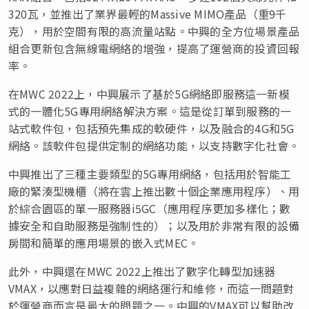
320瓦，並推出了業界最輕的Massive MIMO產品（重9千
克），用於空間有限的高流量站點。中興的全方位場景產品
組合更新包含無線電網絡的增強，提高了運營商的投資回報
率。
在MWC 2022上，中興展示了基於5G網絡即服務這一新模
式的一體化5G專用網絡解決方案。這是從訂單到服務的一
站式軟件包，包括預先集成的軟硬件，以及融合的4G和5G
網絡。該軟件包提供定制的網絡功能，以支持數字化社會。
中興推出了三種主要類型的5G專用網絡，包括用於智能工
廠的緊湊型機櫃（將在雲上推出數十個企業應用程序）、用
於綜合園區的單一服務器i5GC（應用程序更加多樣化；數
據安全和自助服務是強制性的）；以及用於非常有限的設備
房間和簡單的應用場景的嵌入式MEC。
此外，中興還在MWC 2022上推出了數字化轉型加速器
VMAX，以應對日益複雜的網絡運行和維修，而這一問題對
於運營商而言是最大的問題之一。中興的VMAX可以幫助改