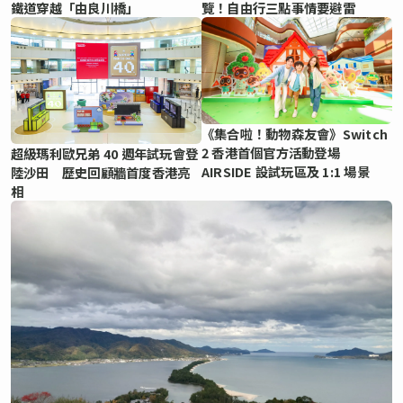
鐵道穿越「由良川橋」
覽！自由行三點事情要避雷
《集合啦！動物森友會》Switch
2 香港首個官方活動登場
超級瑪利歐兄弟 40 週年試玩會登
AIRSIDE 設試玩區及 1:1 場景
陸沙田 歷史回顧牆首度香港亮
相