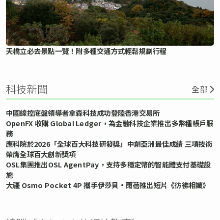
天橋立必去景點一覽！附多種交通方式輕鬆規劃行程
科技新聞
全部
中國線控底盤領導者拿森科技成功登陸香港交易所
OpenFX 收購 Global Ledger，為金融科技企業推出多幣種帳戶服
務
應科院於2026「全球百大科技研發獎」中創亞洲最佳成績 三項技術
榮膺全球百大創新獎項
OSL集團推出OSL AgentPay，支持多穩定幣的智能體支付基礎設
施
大疆 Osmo Pocket 4P 攜手伊莎貝•雨蓓推出短片《彷彿相識》