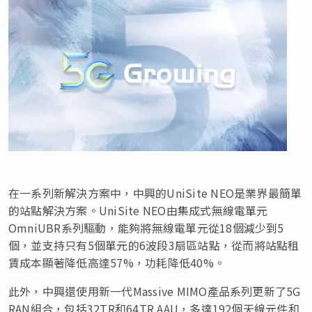
在一系列新解決方案中，中興的UniSite NEO是業界最簡單
的站點解決方案。UniSite NEO由集成式無線電單元
OmniUBR系列驅動，能夠將無線電單元從18個減少到5
個，並支持只有5個單元的6波段3扇區站點，從而將站點租
賃成本顯著降低高達57%，功耗降低40%。
此外，中興還使用新一代Massive MIMO產品系列更新了5G
RAN組合，包括32TR和64TR AAU，多達192個天線元件和