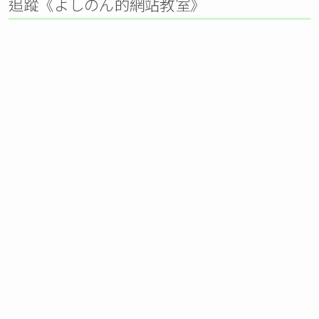
追蹤《よしのん的網站教室》