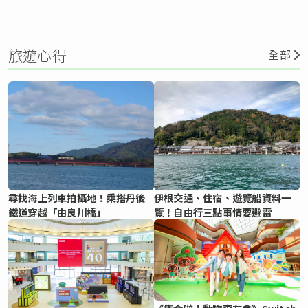
旅遊心得
全部
尋找海上列車拍攝地！乘搭丹後
伊根交通、住宿、遊覽船資料一
鐵道穿越「由良川橋」
覽！自由行三點事情要避雷