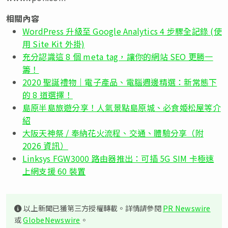
相關內容
WordPress 升級至 Google Analytics 4 步驟全記錄 (使
用 Site Kit 外掛)
充分認識這 8 個 meta tag，讓你的網站 SEO 更勝一
籌！
2020 聖誕禮物｜電子產品、電腦週邊精選：新常態下
的 8 道選擇！
島原半島旅遊分享！人氣景點島原城、必食姫松屋等介
紹
大阪天神祭 / 奉納花火流程、交通、體驗分享（附
2026 資訊）
Linksys FGW3000 路由器推出：可插 5G SIM 卡極速
上網支援 60 裝置
以上新聞已獲第三方授權轉載。詳情請參閱
PR Newswire
或
GlobeNewswire
。