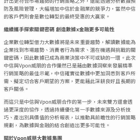
計出更符合市場趨勢的行銷策略之外，還能透過分析數據預
防及風險管理，大幅增加中信於金融業的競爭力，當然中信
的客戶們則會是數位轉型的最終受惠的大贏家。
繼續攜手探索關鍵密碼 創造數據
x金融更多可能性
企業數位轉型借力大數據將是未來重要趨勢，解讀數據能為
企業找到市場趨勢、消費者行為需求、潛在機遇與挑戰的關
鍵密碼，因此數據已成為商業決策中不可或缺的一環。此次
中信與Vpon威朋的合作儼然已是藉由數據洞察來發展精準
行銷策略的最佳示範，中信確實從數據中更加洞悉到客戶所
需、擬定切合客戶期望的方案，更能藉此深耕良好且長期的
客戶關係。
而這只是中信與Vpon威朋合作的第一步，未來雙方還會透
過更深度的協作，透過持續優化第一手數據來源及分析技
巧、產出別具價值的分析報表，以推動具前瞻性的行銷策略
規劃，為數據與金融的結合創造出更多可能性。
關於
Vpon威朋大數據集團