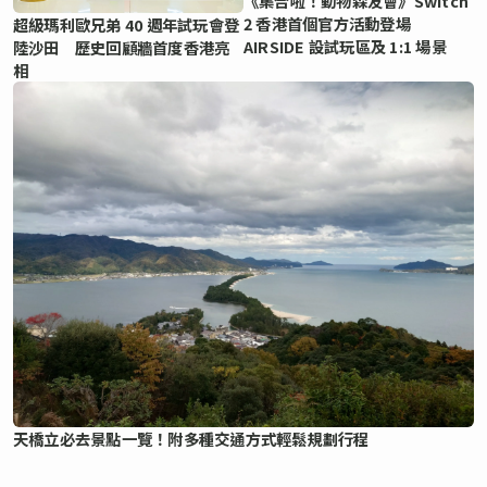
《集合啦！動物森友會》Switch
2 香港首個官方活動登場
超級瑪利歐兄弟 40 週年試玩會登
AIRSIDE 設試玩區及 1:1 場景
陸沙田 歷史回顧牆首度香港亮
相
天橋立必去景點一覽！附多種交通方式輕鬆規劃行程