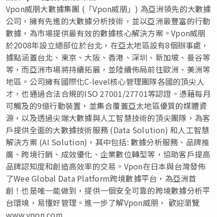
Vpon威朋大數據集團 (「Vpon威朋」) 為亞洲領先的大數據
公司，擁有先進的大數據分析技術，並以亞洲最豐富的行動
數據，為市場提供最有效的數據核心解決方案。Vpon威朋
於2008年設立總部位於台北，在亞太地區設有8個辦事處，
據點涵蓋台北、東京、大阪、香港、深圳、新加坡、曼谷等
等，而亞洲市場將持續拓展，並陸續佈局前往歐洲、美洲等
地區。公司擁有國際化C-level核心管理團隊各國的頂尖人
才，也通過合法合規的ISO 27001/27701等認證。憑藉每月
可觸及的9億行動裝置，並集合覆蓋亞太地區優質的媒體資
源，以及透過尖端大數據與人工智慧技術的頂尖團隊，為客
戶提供全面的大數據技術服務 (Data Solution) 和人工智慧
解決方案 (AI Solution)，其中包括: 數據分析服務、品牌推
廣、跨境行銷、成效優化、企業數位轉型等，協助客戶提高
品牌認知度和創造高效率的交易。Vpon在日本與台灣發佈
了Wee Global Data Platform跨境數據平台，為亞洲首
創！也是唯一能做到，提供一個安全可靠的跨境數據分析平
台環境，易懂好管理。進一步了解Vpon威朋， 歡迎瀏覽
www.vpon.com