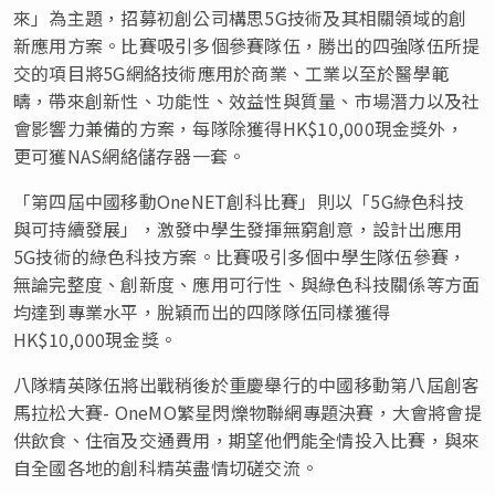
來」為主題，招募初創公司構思5G技術及其相關領域的創
新應用方案。比賽吸引多個參賽隊伍，勝出的四強隊伍所提
交的項目將5G網絡技術應用於商業、工業以至於醫學範
疇，帶來創新性、功能性、效益性與質量、市場潛力以及社
會影響力兼備的方案，每隊除獲得HK$10,000現金獎外，
更可獲NAS網絡儲存器一套。
「第四屆中國移動OneNET創科比賽」則以「5G綠色科技
與可持續發展」，激發中學生發揮無窮創意，設計出應用
5G技術的綠色科技方案。比賽吸引多個中學生隊伍參賽，
無論完整度、創新度、應用可行性、與綠色科技關係等方面
均達到專業水平，脫穎而出的四隊隊伍同樣獲得
HK$10,000現金獎。
八隊精英隊伍將出戰稍後於重慶舉行的中國移動第八屆創客
馬拉松大賽- OneMO繁星閃爍物聯網專題決賽，大會將會提
供飲食、住宿及交通費用，期望他們能全情投入比賽，與來
自全國各地的創科精英盡情切磋交流。