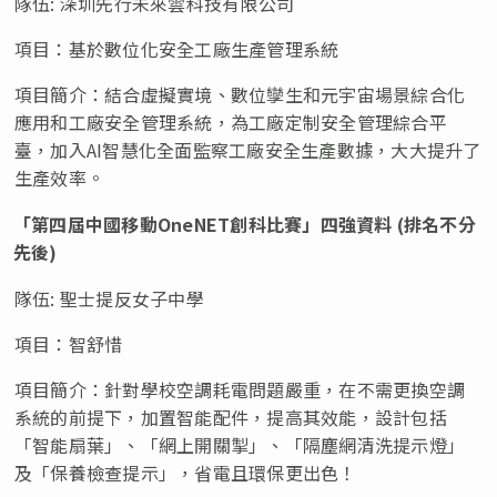
隊伍
: 深圳先行未來雲科技有限公司
項目：基於數位化安全工廠生產管理系統
項目簡介：結合虛擬實境、數位孿生和元宇宙場景綜合化
應用和工廠安全管理系統，為工廠定制安全管理綜合平
臺，加入
AI智慧化全面監察工廠安全生產數據，大大提升了
生產效率。
「第四屆中國移動
OneNET創科比賽」四強資料 (排名不分
先後)
隊伍
: 聖士提反女子中學
項目：智舒惜
項目簡介：針對學校空調耗電問題嚴重，在不需更換空調
系統的前提下，加置智能配件，提高其效能，設計包括
「智能扇葉」、「網上開關掣」、「隔塵網清洗提示燈」
及「保養檢查提示」，省電且環保更出色！