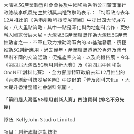
大灣區5G產業聯盟創會會長及中國移動香港公司董事兼行
政總裁李帆風先生於頒獎典禮致辭時表示：「特區政府去年
12月推出的《香港創新科技發展藍圖》中提出四大發展方
向，八大重點策略，其中一點是深化與內地創科合作，更好
融入國家發展大局。大灣區5G產業聯盟作為大灣區5G產業
推動者之一，不單止致力推動灣區內的5G基建發展，積極
推動5G創新應用。過去幾年，產業聯盟透過於香港及澳門
舉辦不同的交流活動，促進產業交流，以及商機拓展。今年
《第四屆大灣區5G應用創新大賽》及《第四屆中國移動
OneNET創科比賽》，全力響應特區政府去年12月推出的
《香港創新科技發展藍圖》中提倡的
『
普及創科文化
』
，大
大提升香港整體社會創科氛圍。」
「第四屆大灣區
5G應用創新大賽」四強資料 (排名不分先
後)
隊伍
: KellyJohn Studio Limited
項目：創新虛擬運動技術