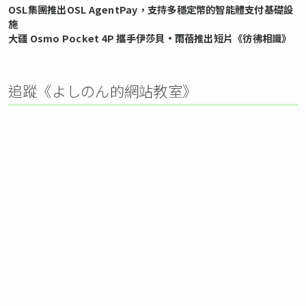
OSL集團推出OSL AgentPay，支持多穩定幣的智能體支付基礎設
施
大疆 Osmo Pocket 4P 攜手伊莎貝•雨蓓推出短片《彷彿相識》
追蹤《よしのん的網站教室》