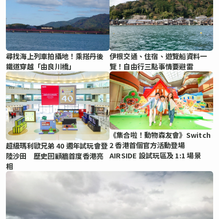
尋找海上列車拍攝地！乘搭丹後
伊根交通、住宿、遊覽船資料一
鐵道穿越「由良川橋」
覽！自由行三點事情要避雷
《集合啦！動物森友會》Switch
2 香港首個官方活動登場
超級瑪利歐兄弟 40 週年試玩會登
AIRSIDE 設試玩區及 1:1 場景
陸沙田 歷史回顧牆首度香港亮
相