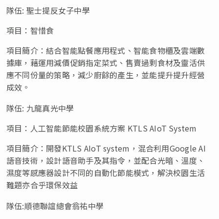
隊伍
: 聖士提反女子中學
項目：智惜食
項目簡介：結合智能點餐應用程式、智能食物櫃及雲端數
據庫，藉運用減價促銷指定菜式、售賣過剩食材及靈活供
應不同份量的策略，減少廚餘的產生，並能提升提升經營
成效。
隊伍
: 九龍真光中學
項目：人工智能節能校園系統方案
KTLS AIoT System
項目簡介：開發
KTLS AIoT system，混合利用Google AI
語音技術，設計語音助手及其指令，並配合光暗、溫度、
濕度等感應器設計不同的自動化節能模式，解決校園生活
難題亦合乎環保效益
隊伍
:順德聯誼總會翁祐中學