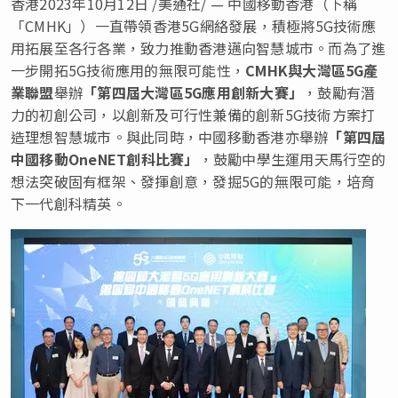
香港
2023年10月12日
/美通社/ — 中國移動香港（下稱
「CMHK」）一直帶領香港5G網絡發展，積極將5G技術應
用拓展至各行各業，致力推動香港邁向智慧城市。而為了進
一步開拓5G技術應用的無限可能性，
CMHK與大灣區5G產
業聯盟
舉辦
「第四屆大灣區
5G應用創新大賽」
，
鼓勵有潛
力的初創公司，以創新及可行性兼備的創新5G技術方案打
造理想智慧城市。與此同時，中國移動香港亦舉辦
「第四屆
中國移動
OneNET創科比賽」
，鼓勵中學生運用天馬行空的
想法突破固有框架、發揮創意，發掘5G的無限可能，培育
下一代創科精英。