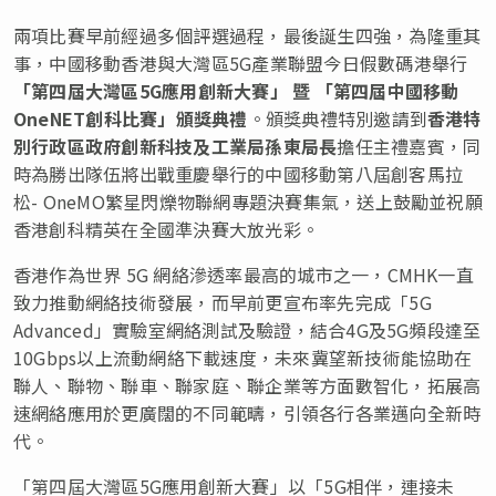
兩項比賽早前經過多個評選過程，最後誕生四強，為隆重其
事，中國移動香港與大灣區5G產業聯盟今日假數碼港舉行
「第四屆大灣區
5G應用創新大賽」 暨 「第四屆中國移動
OneNET創科比賽」頒獎典禮
。頒獎典禮特別邀請到
香港特
別行政區政府創新科技及工業局孫東局長
擔任主禮嘉賓，同
時為勝出隊伍將出戰重慶舉行的中國移動第八屆創客馬拉
松- OneMO繁星閃爍物聯網專題決賽集氣，送上鼓勵並祝願
香港創科精英在全國準決賽大放光彩。
香港作為世界 5G 網絡滲透率最高的城市之一，CMHK一直
致力推動網絡技術發展，而早前更宣布率先完成「5G
Advanced」實驗室網絡測試及驗證，結合4G及5G頻段達至
10Gbps以上流動網絡下載速度，未來冀望新技術能協助在
聯人、聯物、聯車、聯家庭、聯企業等方面數智化，拓展高
速網絡應用於更廣闊的不同範疇，引領各行各業邁向全新時
代。
「第四屆大灣區5G應用創新大賽」以「5G相伴，連接未