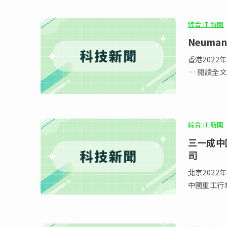
綜合 IT 新聞
Neuma
香港2022
… 閱讀全文
綜合 IT 新聞
三一成中
司
北京2022
中國重工行