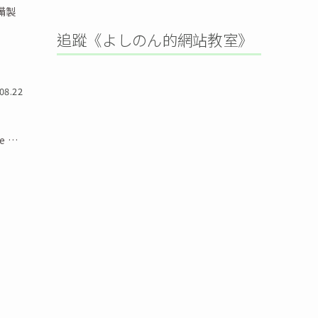
追蹤《よしのん的網站教室》
08.22
e …