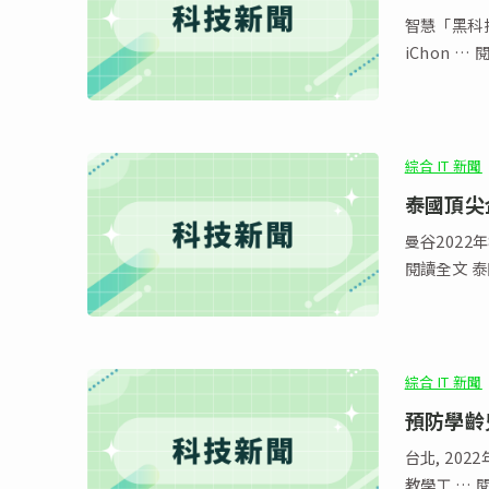
智慧「黑科技
iChon 
綜合 IT 新聞
泰國頂尖企
曼谷2022年
閱讀全文 泰
綜合 IT 新聞
預防學齡
台北, 20