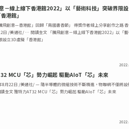
意－線上線下香港館2022」以「藝術科技」突破界限設
「香港館」
騰飛創意—香港館」回歸「南國書香節」 得獎作者線上分享創作之路 香
月22日 /美通社/ … 閱讀全文 「騰飛創意－線上線下香港館2022」以「
限設立3D虛擬「香港館」
2022.
32 MCU「芯」勢力崛起 驅動AIoT「芯」未來
22年8月22日 /美通社/ — 隨半導體的微縮技術不斷精進，物聯網不僅將
閱讀全文 雅特力AT32 MCU「芯」勢力崛起 驅動AIoT「芯」未來
2022.