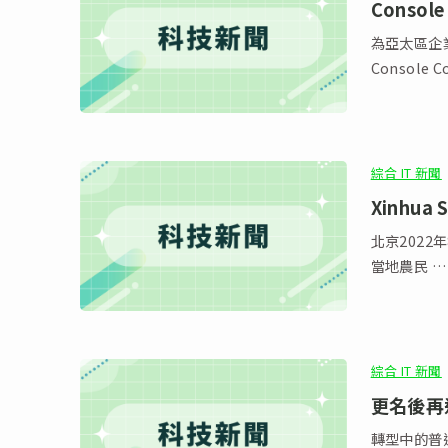
Consol
為亞太區企業
Console 
綜合 IT 新聞
Xinhu
北京2022
當地農民 …
綜合 IT 新聞
更名後再
轉型中的普達