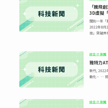
「騰飛創
3D虛擬
闊別一年「
2022年8
技」突破界
綜合 IT 新聞
雅特力AT
新竹, 20
動化、 … 
綜合 IT 新聞