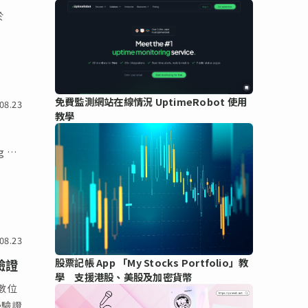
於
免費監測網站在線情況 UptimeRobot 使用
08.23
教學
g …
08.23
股票記帳 App 「My Stocks Portfolio」教
驗證
學 支援港股、美股及加密貨幣
的數位
afe驗證