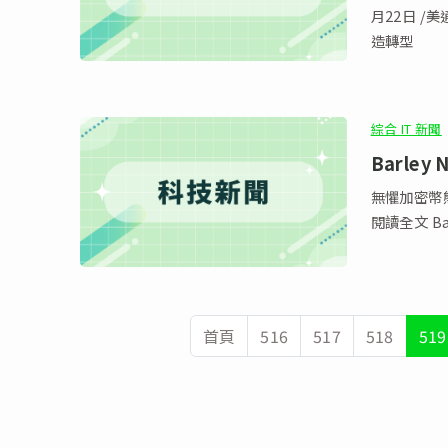
月22日 /美通社/ … 閱讀全文 更名後再迎董事換屆，普達
造轉型
綜合 IT 新聞
Barle
無懼加密幣熊市
閱讀全文 Ba
首頁
516
517
518
519