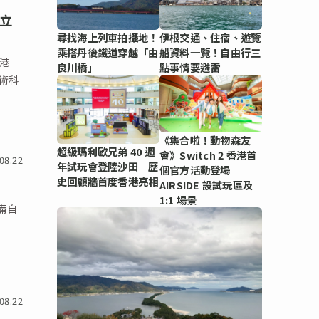
立
尋找海上列車拍攝地！
伊根交通、住宿、遊覽
乘搭丹後鐵道穿越「由
船資料一覽！自由行三
港
良川橋」
點事情要避雷
藝術科
《集合啦！動物森友
超級瑪利歐兄弟 40 週
會》Switch 2 香港首
08.22
年試玩會登陸沙田 歷
個官方活動登場
史回顧牆首度香港亮相
AIRSIDE 設試玩區及
1:1 場景
設備自
08.22