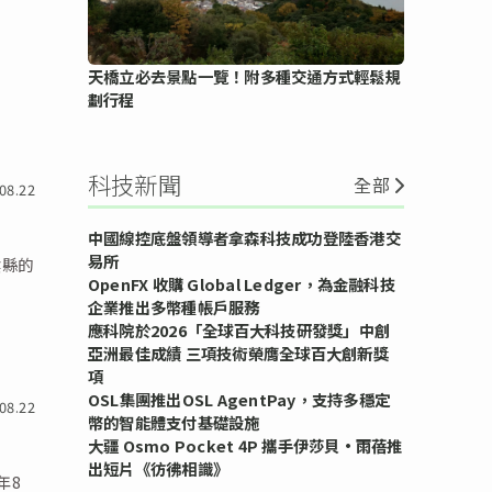
天橋立必去景點一覽！附多種交通方式輕鬆規
劃行程
科技新聞
全部
08.22
中國線控底盤領導者拿森科技成功登陸香港交
易所
陰縣的
OpenFX 收購 Global Ledger，為金融科技
企業推出多幣種帳戶服務
應科院於2026「全球百大科技研發獎」中創
亞洲最佳成績 三項技術榮膺全球百大創新獎
項
OSL集團推出OSL AgentPay，支持多穩定
08.22
幣的智能體支付基礎設施
大疆 Osmo Pocket 4P 攜手伊莎貝•雨蓓推
出短片《彷彿相識》
年8