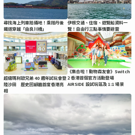
尋找海上列車拍攝地！乘搭丹後
伊根交通、住宿、遊覽船資料一
鐵道穿越「由良川橋」
覽！自由行三點事情要避雷
《集合啦！動物森友會》Switch
2 香港首個官方活動登場
超級瑪利歐兄弟 40 週年試玩會登
AIRSIDE 設試玩區及 1:1 場景
陸沙田 歷史回顧牆首度香港亮
相