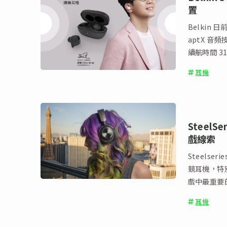
置
Belkin 
aptX 音頻
續航時間 3
耳機
SteelS
戲線索
Steelse
競耳機，特
戲中最重要
耳機