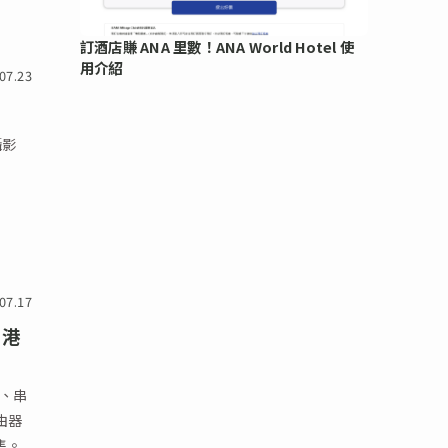
訂酒店賺 ANA 里數！ANA World Hotel 使
用介紹
07.23
攝影
07.17
 港
作、串
路由器
售。