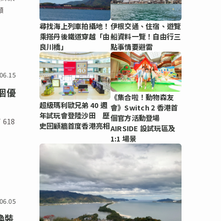
願
尋找海上列車拍攝地！
伊根交通、住宿、遊覽
乘搭丹後鐵道穿越「由
船資料一覽！自由行三
良川橋」
點事情要避雷
06.15
這個優
《集合啦！動物森友
超級瑪利歐兄弟 40 週
會》Switch 2 香港首
年試玩會登陸沙田 歷
個官方活動登場
618
史回顧牆首度香港亮相
AIRSIDE 設試玩區及
1:1 場景
06.05
切換裝