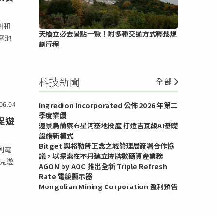
圈和
天橋立必去景點一覽！附多種交通方式輕鬆規
，電池
劃行程
科技新聞
全部
06.04
Ingredion Incorporated 公佈 2026 年第二
季度業績
捕捉遊
遠景烏蘭察布星河基地投產 打造吉瓦級AI基礎
設施新模式
Bitget 與格勒普正念之城管理局簽署合作協
系列電
議，以探索在不丹建立持牌數碼資產業務
聽見遊
AGON by AOC 推出全新 Triple Refresh
Rate 電競顯示器
Mongolian Mining Corporation 盈利預告