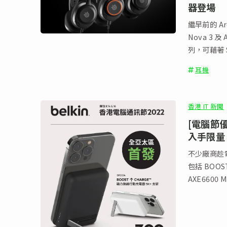
器登場
繼早前的 Arct
Nova 3 及
列，可藉著 
耳機
香港 IT 新聞
[電腦節優惠
入手限量 L
不少廠商趁電
包括 BOOS
AXE6600 