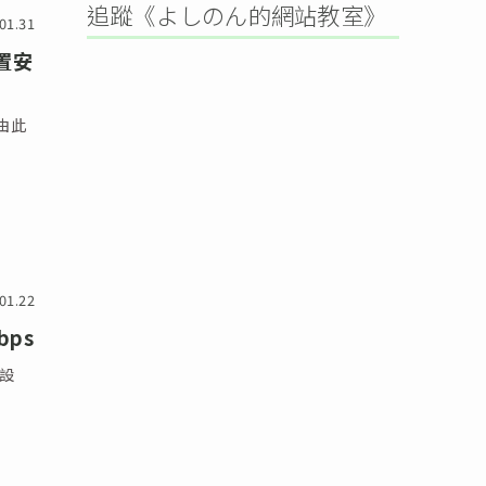
追蹤《よしのん的網站教室》
01.31
裝置安
由此
01.22
bps
輸設