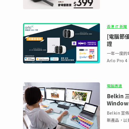
香港 IT 新聞
[電腦節優
證
一年一度的電
Arlo Pr
電腦週邊
Belki
Window
Belkin 
新產品，以進