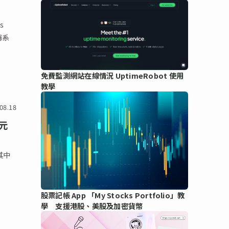
s
聲器系
免費監測網站在線情況 UptimeRobot 使用
教學
08.18
港元
其中
股票記帳 App 「My Stocks Portfolio」教
學 支援港股、美股及加密貨幣