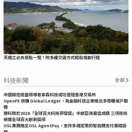
天橋立必去景點一覽！附多種交通方式輕鬆規劃行程
科技新聞
全部
中國線控底盤領導者拿森科技成功登陸香港交易所
OpenFX 收購 Global Ledger，為金融科技企業推出多幣種帳戶服
務
應科院於2026「全球百大科技研發獎」中創亞洲最佳成績 三項技術
榮膺全球百大創新獎項
OSL集團推出OSL AgentPay，支持多穩定幣的智能體支付基礎設
施