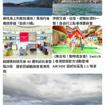
尋找海上列車拍攝地！乘搭丹後
伊根交通、住宿、遊覽船資料一
鐵道穿越「由良川橋」
覽！自由行三點事情要避雷
《集合啦！動物森友會》Switch
2 香港首個官方活動登場
超級瑪利歐兄弟 40 週年試玩會登
AIRSIDE 設試玩區及 1:1 場景
陸沙田 歷史回顧牆首度香港亮
相