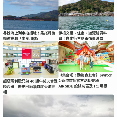
尋找海上列車拍攝地！乘搭丹後
伊根交通、住宿、遊覽船資料一
鐵道穿越「由良川橋」
覽！自由行三點事情要避雷
《集合啦！動物森友會》Switch
2 香港首個官方活動登場
超級瑪利歐兄弟 40 週年試玩會登
AIRSIDE 設試玩區及 1:1 場景
陸沙田 歷史回顧牆首度香港亮
相