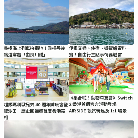
尋找海上列車拍攝地！乘搭丹後
伊根交通、住宿、遊覽船資料一
鐵道穿越「由良川橋」
覽！自由行三點事情要避雷
《集合啦！動物森友會》Switch
2 香港首個官方活動登場
超級瑪利歐兄弟 40 週年試玩會登
AIRSIDE 設試玩區及 1:1 場景
陸沙田 歷史回顧牆首度香港亮
相