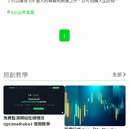
了可以購買 SM 藝人的專輯和周邊之外，亦可拍攝人生四格；
甚至有限定活動，讓你在 SMTOWN App 的 Passport 集郵！
K-Pop
首爾
1
原創教學
全部
免費監測網站在線情況
UptimeRobot 使用教學