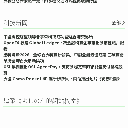
天橋立必去景點一覽！附多種交通方式輕鬆規劃行程
科技新聞
全部
中國線控底盤領導者拿森科技成功登陸香港交易所
OpenFX 收購 Global Ledger，為金融科技企業推出多幣種帳戶服
務
應科院於2026「全球百大科技研發獎」中創亞洲最佳成績 三項技術
榮膺全球百大創新獎項
OSL集團推出OSL AgentPay，支持多穩定幣的智能體支付基礎設
施
大疆 Osmo Pocket 4P 攜手伊莎貝•雨蓓推出短片《彷彿相識》
追蹤《よしのん的網站教室》