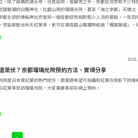
立，除了經典的清水寺、伏見稻荷、金閣寺之外，京都近郊亦有不少特
近琵琶湖的白鬚神社，比叡山旁的瑠璃光院，甚至「海之京都」天橋立
京都北部的貴船神社亦是另一個受歡迎而相對較少人流的景點，一年四
，而如果配合秋天紅葉季，更可在乘搭叡山電鐵時經過「楓葉隧道」，
稍為不便而錯過。
葉
2025.
還是伏？京都瑠璃光院預約方法、實境分享
光院是日本賞紅葉的熱門地方，遊客總希望可拍攝到紅葉在倒影下的唯
在紅葉季到訪瑠璃光院，大家需要事前在網上預約。
葉