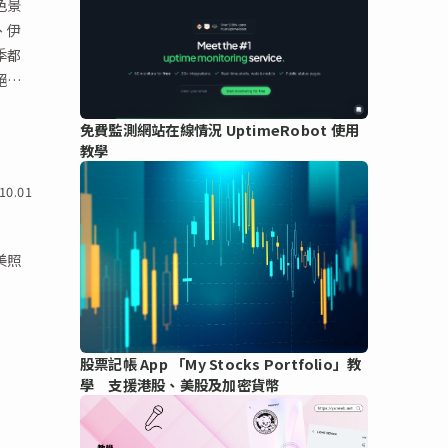
色景
、伊
季都
絕對
免費監測網站在線情況 UptimeRobot 使用
教學
10.01
美照
股票記帳 App 「My Stocks Portfolio」教
學 支援港股、美股及加密貨幣