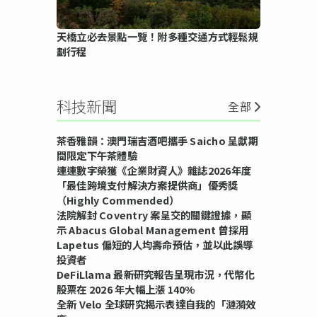
天橋立必去景點一覽！附多種交通方式輕鬆規
劃行程
科技新聞
全部
茶香雅韻：澳門瑞吉酒吧攜手 Saicho 呈獻期
間限定下午茶體驗
連連數字榮獲《企業財資人》雜誌2026年度
「最佳跨境支付解決方案提供商」優秀獎
（Highly Commended）
法院解封 Coventry 案呈交的關鍵證據，顯
示 Abacus Global Management 曾採用
Lapetus 偏短的人均壽命預估，並以此誤導
投資者
DeFiLlama 最新研究報告呈現市況，代幣化
股票在 2026 年大幅上漲 140%
全新 Velo 全球研究揭示表達自我的「漣漪效