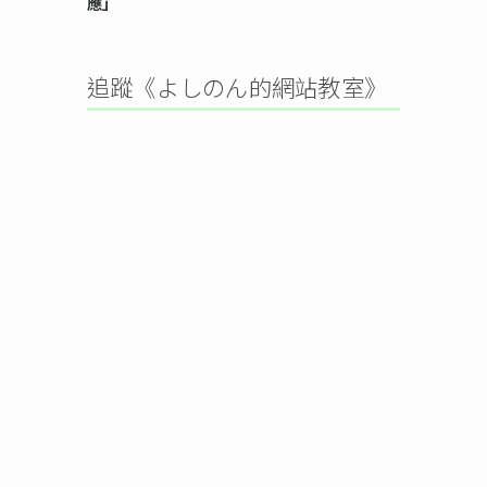
應」
追蹤《よしのん的網站教室》