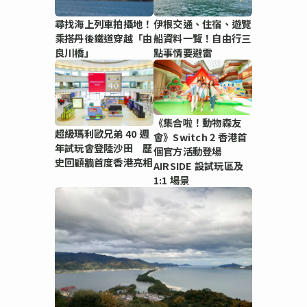
尋找海上列車拍攝地！
伊根交通、住宿、遊覽
乘搭丹後鐵道穿越「由
船資料一覽！自由行三
良川橋」
點事情要避雷
《集合啦！動物森友
超級瑪利歐兄弟 40 週
會》Switch 2 香港首
年試玩會登陸沙田 歷
個官方活動登場
史回顧牆首度香港亮相
AIRSIDE 設試玩區及
1:1 場景