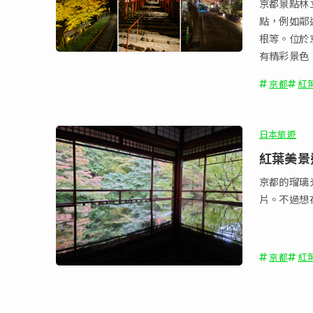
京都景點林
點，例如鄰
根等。位於
有精彩景色
不應因交通
京都
紅
日本旅遊
紅葉美景
京都的瑠璃
片。不過想
京都
紅