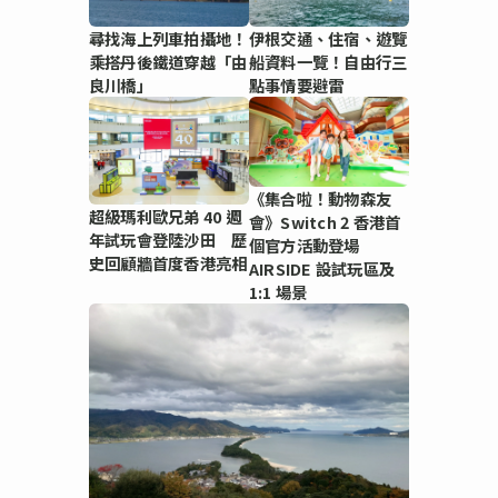
尋找海上列車拍攝地！
伊根交通、住宿、遊覽
乘搭丹後鐵道穿越「由
船資料一覽！自由行三
良川橋」
點事情要避雷
《集合啦！動物森友
超級瑪利歐兄弟 40 週
會》Switch 2 香港首
年試玩會登陸沙田 歷
個官方活動登場
史回顧牆首度香港亮相
AIRSIDE 設試玩區及
1:1 場景