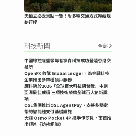
天橋立必去景點一覽！附多種交通方式輕鬆規
劃行程
科技新聞
全部
中國線控底盤領導者拿森科技成功登陸香港交
易所
OpenFX 收購 Global Ledger，為金融科技
企業推出多幣種帳戶服務
應科院於2026「全球百大科技研發獎」中創
亞洲最佳成績 三項技術榮膺全球百大創新獎
項
OSL集團推出OSL AgentPay，支持多穩定
幣的智能體支付基礎設施
大疆 Osmo Pocket 4P 攜手伊莎貝•雨蓓推
出短片《彷彿相識》