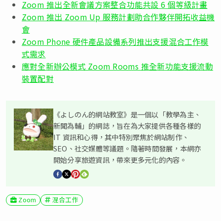
Zoom 推出全新會議方案整合功能共設 6 個等級計畫
Zoom 推出 Zoom Up 服務計劃助合作夥伴開拓收益機
會
Zoom Phone 硬件產品設備系列推出支援混合工作模
式需求
應對全新辦公模式 Zoom Rooms 推全新功能支援流動
裝置配對
《よしのん的網站教室》是一個以「教學為主、
新聞為輔」的網誌，旨在為大家提供各種各樣的
IT 資訊和心得，其中特別聚焦於網站制作、
SEO、社交媒體等議題。隨著時間發展，本網亦
開始分享旅遊資訊，帶來更多元化的內容。
Zoom
混合工作