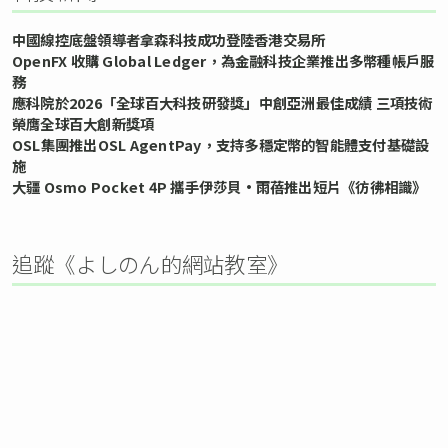
中國線控底盤領導者拿森科技成功登陸香港交易所
OpenFX 收購 Global Ledger，為金融科技企業推出多幣種帳戶服
務
應科院於2026「全球百大科技研發獎」中創亞洲最佳成績 三項技術
榮膺全球百大創新獎項
OSL集團推出OSL AgentPay，支持多穩定幣的智能體支付基礎設
施
大疆 Osmo Pocket 4P 攜手伊莎貝•雨蓓推出短片《彷彿相識》
追蹤《よしのん的網站教室》