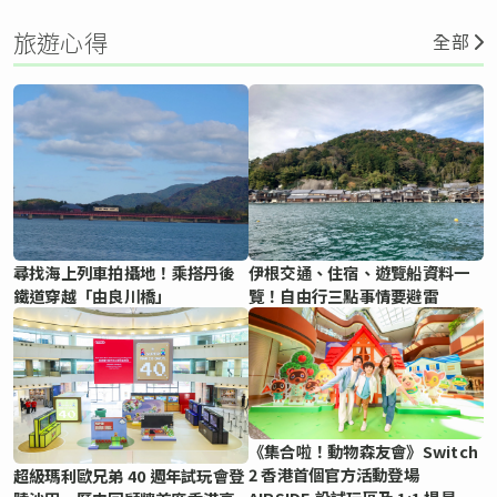
旅遊心得
全部
尋找海上列車拍攝地！乘搭丹後
伊根交通、住宿、遊覽船資料一
鐵道穿越「由良川橋」
覽！自由行三點事情要避雷
《集合啦！動物森友會》Switch
2 香港首個官方活動登場
超級瑪利歐兄弟 40 週年試玩會登