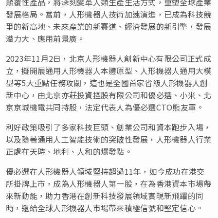
顛覆性產品，將深刻變革人類生產生活方式，重塑全球產業
發展格局。當前，人形機器人技術加速演進，已成為科技競
爭的新高地、未來產業的新賽道、經濟發展的新引擎，發展
潜力大、應用前景廣。
2023年11月2日，北京人形機器人創新中心有限公司正式成
立，擬開展通用人形機器人本體原型、人形機器人通用大模
型等5大重點任務攻關，這也是全國首家省級人形機器人創
新中心，由北京亦莊投資控股有限公司和優必選、小米、北
京京城機電共同持股，法定代表人為優必選CTO熊友軍。
利好政策吸引了多家科技巨頭、創業公司和資本跑步入場，
以及隨著通用人工智能技術的突破性發展，人形機器人行業
正處在天時、地利、人和的爆發點。
優必選在人形機器人領域堅持超過11年，如今成功在港交
所
掛
牌上市，成為人形機器人第一股，在為香港資本市場帶
來新動能，助力香港在創新科技發展領域實現新飛躍的同
時，還給全球人形機器人市場帶來積極信號和堅定信心。