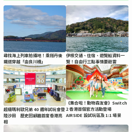
尋找海上列車拍攝地！乘搭丹後
伊根交通、住宿、遊覽船資料一
鐵道穿越「由良川橋」
覽！自由行三點事情要避雷
《集合啦！動物森友會》Switch
2 香港首個官方活動登場
超級瑪利歐兄弟 40 週年試玩會登
AIRSIDE 設試玩區及 1:1 場景
陸沙田 歷史回顧牆首度香港亮
相