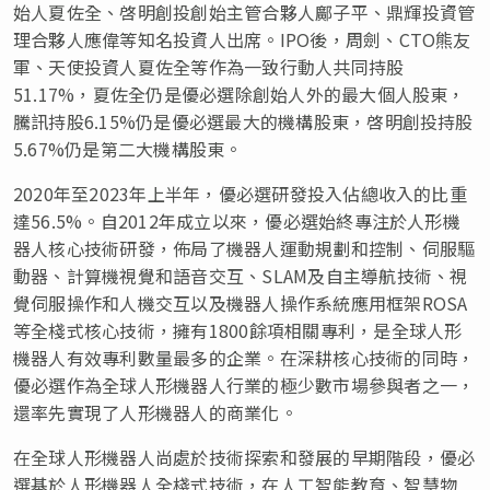
始人夏佐全、啓明創投創始主管合夥人鄺子平、鼎輝投資管
理合夥人應偉等知名投資人出席。IPO後，周劍、CTO熊友
軍、天使投資人夏佐全等作為一致行動人共同持股
51.17%，夏佐全仍是優必選除創始人外的最大個人股東，
騰訊持股6.15%仍是優必選最大的機構股東，啓明創投持股
5.67%仍是第二大機構股東。
2020年至2023年上半年，優必選研發投入佔總收入的比重
達56.5%。自2012年成立以來，優必選始終專注於人形機
器人核心技術研發，佈局了機器人運動規劃和控制、伺服驅
動器、計算機視覺和語音交互、SLAM及自主導航技術、視
覺伺服操作和人機交互以及機器人操作系統應用框架ROSA
等全棧式核心技術，擁有1800
餘
項相關專利，是全球人形
機器人有效專利數量最多的企業。在深耕核心技術的同時，
優必選作為全球人形機器人行業的極少數市場參與者之一，
還率先實現了人形機器人的商業化。
在全球人形機器人尚處於技術探索和發展的早期階段，優必
選基於人形機器人全棧式技術，在人工智能教育、智慧物