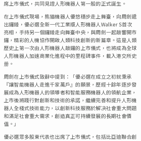
席上市儀式，共同見證人形機器人第一股的正式誕生。
在上市儀式現場，熊猫機器人優悠穩步走上舞臺，向周劍遞
出鑼錘，優必選全新一代工業版人形機器人Walker S首次
亮相，手持另一個鑼錘走向舞臺中央，與周劍一起敲響開市
鑼，精彩的人機協作開
啟
人類科技創新的新篇章。這是人類
歷史上第一次由人形機器人敲鑼的上市儀式，也將成為全球
人形機器人加速商業化進程中的里程碑事件，載入港交所史
册。
周劍在上市儀式致辭中提到：「優必選在成立之初就秉承
『讓智能機器人走進千家萬戶』的願景，歷經十
餘
年逐步發
展成為人形機器人的領導者和智能服務機器人的領航企業，
上市後將踐行對創新和技術的承諾，繼續完善和提升人形機
器人全棧式技術能力，以創新科技服務於解决社會重大問題
和滿足社會重大需求，創造真正可持續發展的長期社會價
值。」
優必選眾多股東代表也出席了上市儀式，包括比亞迪聯合創