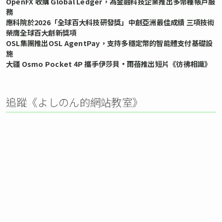
OpenFX 收購 Global Ledger，為金融科技企業推出多幣種帳戶服
務
應科院於2026「全球百大科技研發獎」中創亞洲最佳成績 三項技術
榮膺全球百大創新獎項
OSL集團推出OSL AgentPay，支持多穩定幣的智能體支付基礎設
施
大疆 Osmo Pocket 4P 攜手伊莎貝•雨蓓推出短片《彷彿相識》
追蹤《よしのん的網站教室》