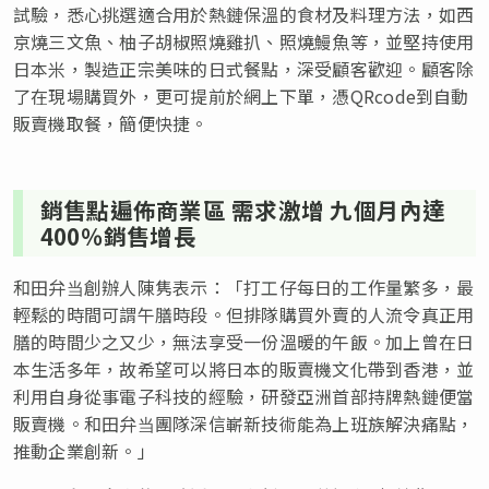
試驗，悉心挑選適合用於熱鏈保溫的食材及料理方法，如西
京燒三文魚、柚子胡椒照燒雞扒、照燒鰻魚等，並堅持使用
日本米，製造正宗美味的日式餐點，深受顧客歡迎。顧客除
了在現場購買外，更可提前於網上下單，憑QRcode到自動
販賣機取餐，簡便快捷。
銷售點遍佈商業區 需求激增 九個月內達
400％銷售增長
和田弁当創辦人陳隽表示：「打工仔每日的工作量繁多，最
輕鬆的時間可謂午膳時段。但排隊購買外賣的人流令真正用
膳的時間少之又少，無法享受一份溫暖的午飯。加上曾在日
本生活多年，故希望可以將日本的販賣機文化帶到香港，並
利用自身從事電子科技的經驗，研發亞洲首部持牌熱鏈便當
販賣機。和田弁当團隊深信嶄新技術能為上班族解決痛點，
推動企業創新。」