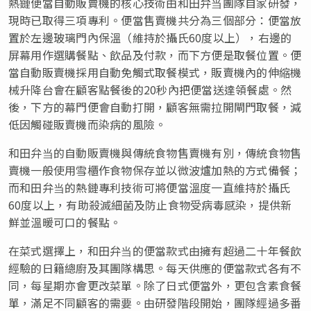
熱鏈便當自動販賣機的核心技術由和田弁当團隊自家研發，
現時已取得三項專利。便當售賣機共分為三個部分：便當放
置於左邊玻璃門內保溫（維持於攝氏60度以上），右邊的
屏幕用作選購餐點、飲品及付款，而下方便是取餐位置。便
當自動販賣機採用自動免觸式取餐模式，販賣機內的伸縮機
械升降台會在顧客點餐後的20秒內把便當送達領餐處。然
後，下方的幕門便會自動打開，顧客無需拉開閘門取餐，減
低因觸碰販賣機而染病的風險。
和田弁当的自動販賣機與傳統食物售賣機有別，傳統食物售
賣機一般使用雪櫃作食物保存並以微波爐加熱的方式備餐；
而和田弁当的熱鏈專利技術可將便當溫度一直維持於攝氏
60度以上，有助殺滅細菌及防止食物受病毒感染，提供新
鮮並溫暖可口的餐點。
在菜式選擇上，和田弁当的便當款式由擁有超過二十年餐飲
經驗的日籍總廚及其團隊構思。每天供應的便當款式各有不
同，每星期亦會更改菜單。除了日式便當外，更包含素食餐
單，滿足不同顧客的需要。由研發階段開始，團隊經過多番