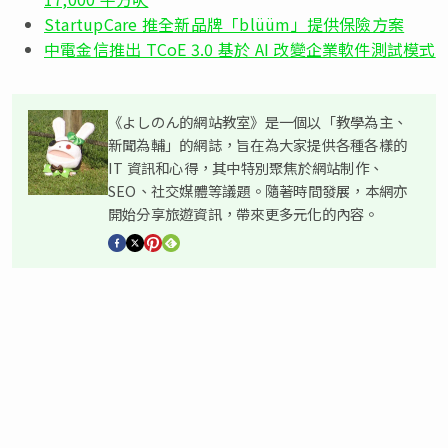
StartupCare 推全新品牌「blüüm」提供保險方案
中電金信推出 TCoE 3.0 基於 AI 改變企業軟件測試模式
《よしのん的網站教室》是一個以「教學為主、
新聞為輔」的網誌，旨在為大家提供各種各樣的
IT 資訊和心得，其中特別聚焦於網站制作、
SEO、社交媒體等議題。隨著時間發展，本網亦
開始分享旅遊資訊，帶來更多元化的內容。