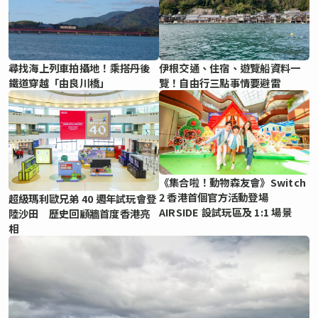
尋找海上列車拍攝地！乘搭丹後
伊根交通、住宿、遊覽船資料一
鐵道穿越「由良川橋」
覽！自由行三點事情要避雷
《集合啦！動物森友會》Switch
2 香港首個官方活動登場
超級瑪利歐兄弟 40 週年試玩會登
AIRSIDE 設試玩區及 1:1 場景
陸沙田 歷史回顧牆首度香港亮
相