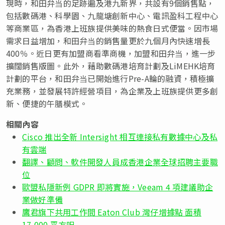
現時，和田弁当的足跡遍及港九新界，共設有9個銷售點，
包括數碼港、科學園、九龍塘創新中心、電訊盈科工程中心
等商業區，為香港上班族提供美味的熱食日式便當。因市場
需求日益增加，和田弁当的銷售量更於九個月內快速增長
400％。近日更有加盟商看準商機，加盟和田弁当，進一步
擴闊銷售版圖。此外，藉助數碼港培育計劃及LiMEHK培育
計劃的平台，和田弁当已開始進行Pre-A輪的融資，積極擴
充業務，並發展特許經營項目，為企業及上班族提供更多創
新、便捷的午膳模式。
相關內容
Cisco 推出全新 Intersight 相互連接私有數據中心及私
有雲端
翻譯、顧問、軟件開發人員成香港企業全球招聘主要職
位
歐盟私隱新例 GDPR 即將實施，Veeam 4 項建議助企
業做好準備
鷹君旗下共用工作間 Eaton Club 灣仔增據點 面積
17,000 平方呎