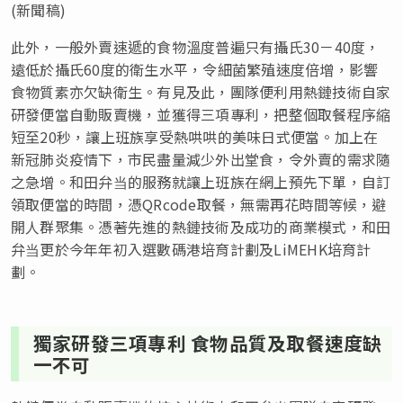
(新聞稿)
此外，一般外賣速遞的食物溫度普遍只有攝氏30－40度，
遠低於攝氏60度的衛生水平，令細菌繁殖速度倍增，影響
食物質素亦欠缺衛生。有見及此，團隊便利用熱鏈技術自家
研發便當自動販賣機，並獲得三項專利，把整個取餐程序縮
短至20秒，讓上班族享受熱哄哄的美味日式便當。加上在
新冠肺炎疫情下，市民盡量減少外出堂食，令外賣的需求隨
之急增。和田弁当的服務就讓上班族在網上預先下單，自訂
領取便當的時間，憑QRcode取餐，無需再花時間等候，避
開人群聚集。憑著先進的熱鏈技術及成功的商業模式，和田
弁当更於今年年初入選數碼港培育計劃及LiMEHK培育計
劃。
獨家研發三項專利 食物品質及取餐速度缺
一不可