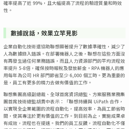
確率提高了近 99%，且大幅提高了流程的驗證質量和時效
性。
數據說話，效果立竿見影
企業自動化技術還協助聯想顯著提升了數據準確性，減少了
人為數據錄入錯誤。在部署機器人之後，聯想在這些方面沒
有再發生過任何業務錯誤，而且人力資源部門的平均流程效
率提升 5-8倍，確保按時報稅及發放薪金。RPA 機器人的應
用每年為公司 HR 部門節省至少 6,000 個工時。更為重要的
是，員工有更多的精力去做有價值的工作。
聯想集團高級副總裁、全球首席資訊總監、方案服務業務集
團首席技術總監胡貫中表示：「聯想持續與 UiPath 合作，
以實現全企業範圍的流程自動化，提高效率，為員工節省時
間，使其專注於更有價值的工作。到目前為止，實施成果卓
有成效，流程也在提速。我們的員工反饋，流程自動化不僅