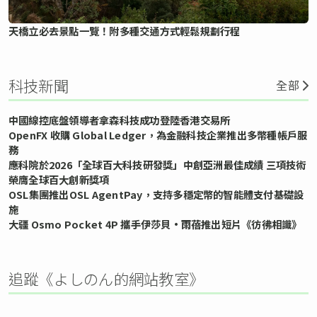
天橋立必去景點一覽！附多種交通方式輕鬆規劃行程
科技新聞
全部
中國線控底盤領導者拿森科技成功登陸香港交易所
OpenFX 收購 Global Ledger，為金融科技企業推出多幣種帳戶服
務
應科院於2026「全球百大科技研發獎」中創亞洲最佳成績 三項技術
榮膺全球百大創新獎項
OSL集團推出OSL AgentPay，支持多穩定幣的智能體支付基礎設
施
大疆 Osmo Pocket 4P 攜手伊莎貝•雨蓓推出短片《彷彿相識》
追蹤《よしのん的網站教室》