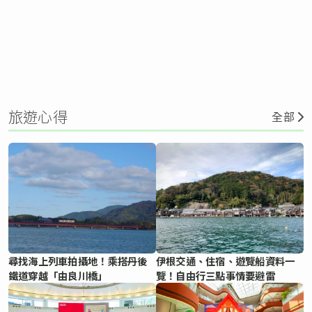
旅遊心得
全部
尋找海上列車拍攝地！乘搭丹後
伊根交通、住宿、遊覽船資料一
鐵道穿越「由良川橋」
覽！自由行三點事情要避雷