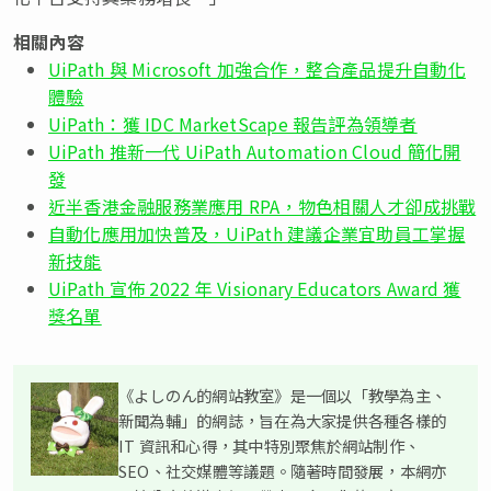
相關內容
UiPath 與 Microsoft 加強合作，整合產品提升自動化
體驗
UiPath：獲 IDC MarketScape 報告評為領導者
UiPath 推新一代 UiPath Automation Cloud 簡化開
發
近半香港金融服務業應用 RPA，物色相關人才卻成挑戰
自動化應用加快普及，UiPath 建議企業宜助員工掌握
新技能
UiPath 宣佈 2022 年 Visionary Educators Award 獲
獎名單
《よしのん的網站教室》是一個以「教學為主、
新聞為輔」的網誌，旨在為大家提供各種各樣的
IT 資訊和心得，其中特別聚焦於網站制作、
SEO、社交媒體等議題。隨著時間發展，本網亦