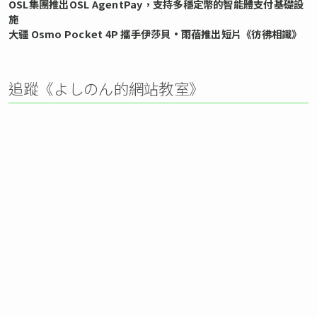
OSL集團推出OSL AgentPay，支持多穩定幣的智能體支付基礎設
施
大疆 Osmo Pocket 4P 攜手伊莎貝•雨蓓推出短片《彷彿相識》
追蹤《よしのん的網站教室》