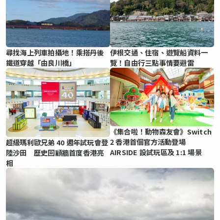
尋找海上列車拍攝地！乘搭丹後
伊根交通、住宿、遊覽船資料一
鐵道穿越「由良川橋」
覽！自由行三點事情要避雷
《集合啦！動物森友會》Switch
2 香港首個官方活動登場
超級瑪利歐兄弟 40 週年試玩會登
AIRSIDE 設試玩區及 1:1 場景
陸沙田 歷史回顧牆首度香港亮
相