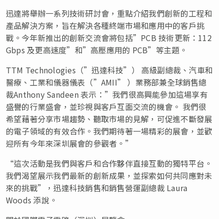
迅達將舉辦一系列技術研討會，重點介紹我們創新的工程和
產品解決方案，旨在解決各種終端市場和應用中的客戶挑
戰。今年新推出的創新交流會將包括”PCB 技術更新：112
Gbps 及更高速度”和”高壓應用的 PCB”等主題。
TTM Technologies（”迅達科技”） 高級副總裁、汽車和
醫療、工業和儀器儀表（”AMII” ）業務部兼全球銷售總
裁Anthony Sandeen 表示：”我們很高興能參加這場享有
盛譽的行業盛會，並珍視與客戶互面交流的機會。 我們很
希望藉著分享市場趨勢、聽取市場的見解，可促進不斷發展
的電子領域的有效合作。我們期待著一場精彩的展會，並歡
迎所有今年來深圳展會的參觀者。”
“這次活動是我們與客戶和合作夥伴直接互動的獨特平台。
我們渴望展示我們最新的創新成果，並探索如何共同應對未
來的挑戰”，迅達科技銷售和銷售營運副總裁 Laura
Woods 添說。