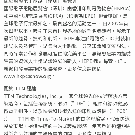
關於國際電子電路（深圳）展覽會
國際電子電路展覽會（深圳）由香港印刷電路協會(HKPCA)
和中國印刷電路協會(CPCA)（也稱為IEPE）聯合舉辦，是
全球電子行業最知名、最負盛名的活動之一， 自2002年首
次舉辦以來，吸引了來自世界各地的數千名參觀者，展示了
最新的趨勢、技術和創新。 IEPE 專注於電路板、IC 封裝和
測試以及熱管理，是業內人士聯繫、分享知識和交流想法，
同時探索合作和發展可能性的完美平台。無論您是業內經驗
豐富的資深人士還是該領域的新人，IEPE 都是探索、建立
聯繫和發展業務的絕佳機會。更多信息請訪問
www.hkpcashow.org。
關於 TTM 迅達
TTM Technologies, Inc. 是一家全球領先的技術解決方案
製造商，包括任務系統、射頻（”RF”）組件和射頻微波/
微電子組件，以及快板和技術先進的印刷電路板（”PCB”
s） 。 TTM 是 Time-To-Market 的首字母縮寫，代表快速
投放市場，提供快速的一站式製造服務，使客戶能夠縮短開
發新產品並推向市場所需的時間。更多信息請訪問