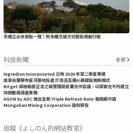
天橋立必去景點一覽！附多種交通方式輕鬆規劃行程
科技新聞
全部
Ingredion Incorporated 公佈 2026 年第二季度業績
遠景烏蘭察布星河基地投產 打造吉瓦級AI基礎設施新模式
Bitget 與格勒普正念之城管理局簽署合作協議，以探索在不丹建立
持牌數碼資產業務
AGON by AOC 推出全新 Triple Refresh Rate 電競顯示器
Mongolian Mining Corporation 盈利預告
追蹤《よしのん的網站教室》