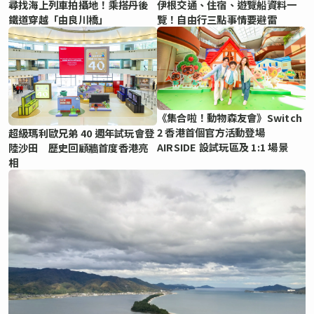
尋找海上列車拍攝地！乘搭丹後
伊根交通、住宿、遊覽船資料一
鐵道穿越「由良川橋」
覽！自由行三點事情要避雷
《集合啦！動物森友會》Switch
2 香港首個官方活動登場
超級瑪利歐兄弟 40 週年試玩會登
AIRSIDE 設試玩區及 1:1 場景
陸沙田 歷史回顧牆首度香港亮
相