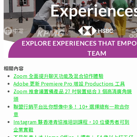
相關內容
Zoom 全面提升聊天功能及混合協作體驗
Adobe 更新 Premiere Pro 增設 Productions 工具
Zoom 推會議置備產品 27 吋裝置結合 3 個高清廣角鏡
頭
聯盟行銷平台比你想像中多！ 10+ 選擇總有一款合你
意
Instagram 夥香港青協推培訓課程，10 位優秀者可到
企業實戰
不是年青人才 Home Office ！調查： 54 歲以上打工仔