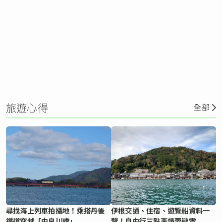
旅遊心得
全部
尋找海上列車拍攝地！乘搭丹後
伊根交通、住宿、遊覽船資料一
鐵道穿越「由良川橋」
覽！自由行三點事情要避雷