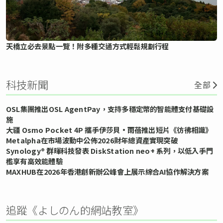
天橋立必去景點一覽！附多種交通方式輕鬆規劃行程
科技新聞
全部
OSL集團推出OSL AgentPay，支持多穩定幣的智能體支付基礎設
施
大疆 Osmo Pocket 4P 攜手伊莎貝•雨蓓推出短片《彷彿相識》
Metalpha在市場波動中公佈2026財年總資產實現突破
Synology® 群暉科技發表 DiskStation neo+ 系列，以低入手門
檻享有高效能體驗
MAXHUB在2026年香港創新辦公峰會上展示綜合AI協作解決方案
追蹤《よしのん的網站教室》