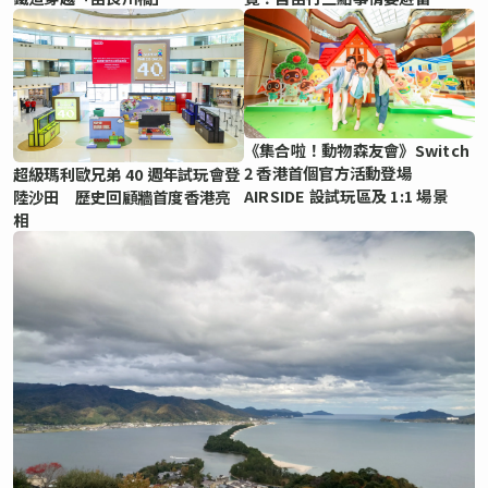
《集合啦！動物森友會》Switch
2 香港首個官方活動登場
超級瑪利歐兄弟 40 週年試玩會登
AIRSIDE 設試玩區及 1:1 場景
陸沙田 歷史回顧牆首度香港亮
相