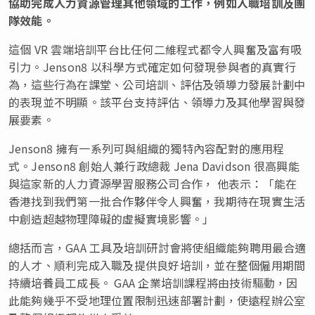
協助完成人力資源管理其他領域的工作，例如入職培訓及團
隊效能。
這個 VR 雲端培訓平台比任何二維程式都令人興奮及富有吸
引力。Jenson8 以科學方式確定如何發現參與者的真實行
為，這些行為在課堂、公司培訓、評估及領導力發展計劃中
的表現並不明顯。該平台支持評估、領導力及其他學習與發
展要素。
Jenson8 擁有一系列可與組織的獨特內容配對的應用程
式。Jenson8 創始人兼行政總裁 Jena Davidson 很高興能
與這家新的人力資源學習服務公司合作， 他表示：「能在
香港找到我們第一批合作夥伴令人興奮，我期待在現實生活
中創造超越物理障礙的虛擬實境影響。」
總括而言，GAA 工具及培訓研討會將使組織能夠聘用最合適
的人才、順利完成入職及提供良好培訓，並在整個僱用期間
持續培養員工成長。 GAA 企業培訓課程將由技術驅動，因
此能夠幾乎不受地理位置限制迅速部署計劃，使遠程辦公室