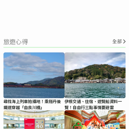
旅遊心得
全部
尋找海上列車拍攝地！乘搭丹後
伊根交通、住宿、遊覽船資料一
鐵道穿越「由良川橋」
覽！自由行三點事情要避雷