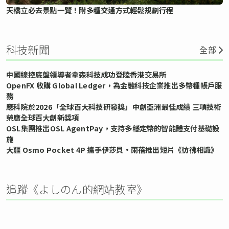
天橋立必去景點一覽！附多種交通方式輕鬆規劃行程
科技新聞
全部
中國線控底盤領導者拿森科技成功登陸香港交易所
OpenFX 收購 Global Ledger，為金融科技企業推出多幣種帳戶服
務
應科院於2026「全球百大科技研發獎」中創亞洲最佳成績 三項技術
榮膺全球百大創新獎項
OSL集團推出OSL AgentPay，支持多穩定幣的智能體支付基礎設
施
大疆 Osmo Pocket 4P 攜手伊莎貝•雨蓓推出短片《彷彿相識》
追蹤《よしのん的網站教室》