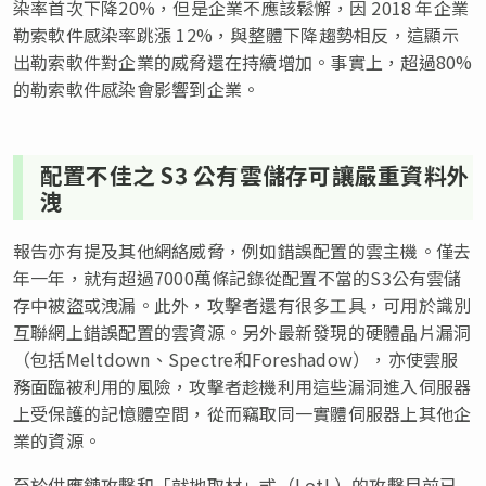
染率首次下降20%，但是企業不應該鬆懈，因 2018 年企業
勒索軟件感染率跳漲 12%，與整體下降趨勢相反，這顯示
出勒索軟件對企業的威脅還在持續增加。事實上，超過80%
的勒索軟件感染會影響到企業。
配置不佳之 S3 公有雲儲存可讓嚴重資料外
洩
報告亦有提及其他網絡威脅，例如錯誤配置的雲主機。僅去
年一年，就有超過7000萬條記錄從配置不當的S3公有雲儲
存中被盜或洩漏。此外，攻擊者還有很多工具，可用於識別
互聯網上錯誤配置的雲資源。另外最新發現的硬體晶片漏洞
（包括Meltdown、Spectre和Foreshadow），亦使雲服
務面臨被利用的風險，攻擊者趁機利用這些漏洞進入伺服器
上受保護的記憶體空間，從而竊取同一實體伺服器上其他企
業的資源。
至於供應鏈攻擊和「就地取材」式（LotL）的攻擊目前已