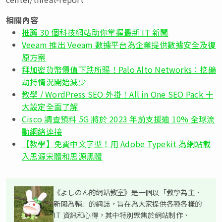
相關內容
推薦 30 個科技網站助你掌握最新 IT 新聞
Veeam 推出 Veeam 數據平台為企業提供數據安全及復
原方案
拜加密貨幣價值下跌所賜！Palo Alto Networks：挖礦
劫持情況開始減少
教學 / WordPress SEO 外掛！All in One SEO Pack 十
大設定全面了解
Cisco 調查預料 5G 將於 2023 年前支援逾 10% 全球流
動網絡連接
【教學】免費中文字型！用 Adobe Typekit 為網站載
入思源宋體和思源黑體
《よしのん的網站教室》是一個以「教學為主、
新聞為輔」的網誌，旨在為大家提供各種各樣的
IT 資訊和心得，其中特別聚焦於網站制作、