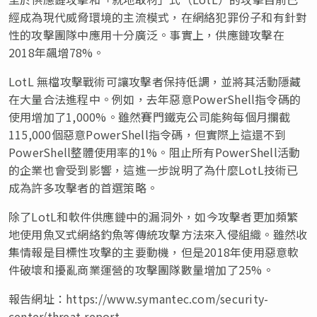
經成為現代威脅環境的主流模式，在網絡犯罪份子和有針對
性的攻擊團隊中應用十分廣泛。事實上，供應鏈攻擊在
2018年飆增78%。
LotL 無檔攻擊戰術可讓攻擊者保持低調，並將其活動隱藏
在大量合法進程中。例如，去年惡意PowerShell指令碼的
使用增加了1,000%。雖然賽門鐵克公司能夠每個月攔截
115,000個惡意PowerShell指令碼，但實際上這還不到
PowerShell整體使用率的1%。阻止所有PowerShell活動
的企業也會受到影響，這進一步說明了為什麼LotL技術已
成為許多攻擊者的首選策略。
除了LotL和軟件供應鏈中的漏洞外，如今攻擊者更加頻繁
地使用魚叉式網絡釣魚等傳統攻擊方法來入侵組織。雖然收
集情報是目標性攻擊的主要動機，但是2018年使用惡意軟
件破壞和擾亂商業運營的攻擊團隊數量增加了25%。
報告網址：https://www.symantec.com/security-
center/threat-report