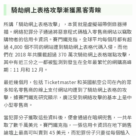
騎劫網上表格攻擊漸獲黑客青睞
所講「騎劫網上表格攻擊」，本質就是虛擬磁帶側錄器掃
描。網絡犯罪分子通過將惡意程式碼植入零售商網站以竊取
購物者的信用卡資訊。賽門鐵克指，全球平均每個月都有超
過 4,800 個不同的網站遭到騎劫網上表格代碼入侵，而他
們在 2018 年共攔截超過 370 萬次騎劫網上表格端點攻擊，
其中有近三分之一都被監測到發生在全年最繁忙的網購高峰
期：11 月和 12 月。
最近幾個月，包括 Ticketmaster 和英國航空公司在內的眾
多知名零售商的線上支付網站均遭到了騎劫網上表格的攻
擊，據賽門鐵克研究顯示，廣泛受到網絡攻擊的基本上是中
小型零售商。
當犯罪分子獲取這些資料後，便會通過在暗網兜售，一共牟
取了數千萬美元。賽門鐵克指，一張信用卡資訊在地下銷售
論壇上最高可叫賣到 45 美元，而犯罪份子只要從每個植入