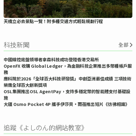
天橋立必去景點一覽！附多種交通方式輕鬆規劃行程
科技新聞
全部
中國線控底盤領導者拿森科技成功登陸香港交易所
OpenFX 收購 Global Ledger，為金融科技企業推出多幣種帳戶服
務
應科院於2026「全球百大科技研發獎」中創亞洲最佳成績 三項技術
榮膺全球百大創新獎項
OSL集團推出OSL AgentPay，支持多穩定幣的智能體支付基礎設
施
大疆 Osmo Pocket 4P 攜手伊莎貝•雨蓓推出短片《彷彿相識》
追蹤《よしのん的網站教室》