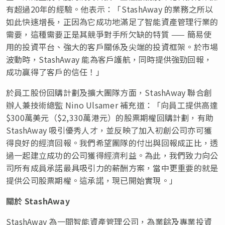
有超過20年的經驗。他表示：「StashAway 的業務之所以
如此快速增長，正因為它成功地滿足了智能資產管理行業的
需要，這種需要正是其競爭對手所欠缺的特質 —— 簡易使
用的投資平台、強大的客戶關係及尖端的投資框架。於市場
波動時，StashAway 能為客戶護航，同時提供強勁回報，
成功贏得了客戶的信任！」
於員工股份回購計劃及擴大團隊方面，StashAway 聯合創
辦人兼技術總監
Nino Ulsamer
補充道：「向員工提供高達
$300萬美元（$2,330萬港元）的股票期權回購計劃，有助
StashAway 吸引優秀人才，並反映了加入初創公司亦可獲
得良好的經濟回報。我們希望團隊的付出與回報成正比，透
過一起建立成功的公司獲得經濟利益。為此，我們致力向公
司所有成員承諾最具吸引力的薪酬方案，當中更重要的就是
提供公司股票期權。這承諾，現已開始實現。」
關於
StashAway
StashAway 為一間智能資產管理公司，為業餘及專業投資