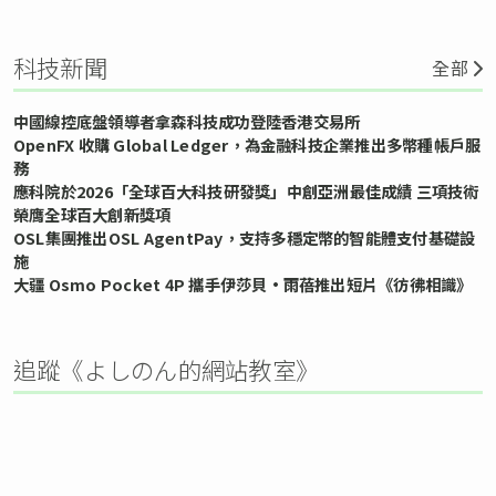
科技新聞
全部
中國線控底盤領導者拿森科技成功登陸香港交易所
OpenFX 收購 Global Ledger，為金融科技企業推出多幣種帳戶服
務
應科院於2026「全球百大科技研發獎」中創亞洲最佳成績 三項技術
榮膺全球百大創新獎項
OSL集團推出OSL AgentPay，支持多穩定幣的智能體支付基礎設
施
大疆 Osmo Pocket 4P 攜手伊莎貝•雨蓓推出短片《彷彿相識》
追蹤《よしのん的網站教室》