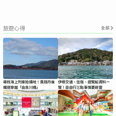
旅遊心得
全部
尋找海上列車拍攝地！乘搭丹後
伊根交通、住宿、遊覽船資料一
鐵道穿越「由良川橋」
覽！自由行三點事情要避雷