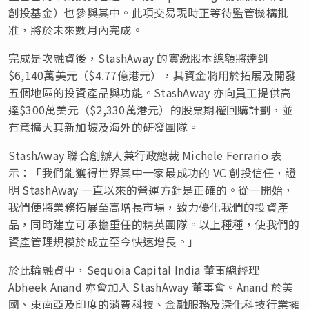
創投基金）也參與其中。此項交易現時正等待監管機構批
准，將於未來數月內完成。
完成是次融資後，StashAway 的實繳股本總額將達到
$6,140萬美元（$4.77億港元），其資金將用於拓展及開發
五個地區的投資產品與功能。StashAway 亦向員工提供高
達$300萬美元（$2,330萬港元）的股票期權回購計劃，並
有意擴大其新加坡及海外的研發團隊。
StashAway 聯合創辦人兼行政總裁
Michele Ferrario
表
示：「我們能獲得世界其中一家最成功的 VC 創投信任，證
明 StashAway 一直以來的營運方針是正確的。從一開始，
我們便將業務拓展至高增長市場，致力優化我們的投資產
品，同時建立可承擔重任的精英團隊。以上種種，使我們的
資產管理規模於成立至今快速增長。」
於此輪融資中，Sequoia Capital India 董事總經理
Abheek Anand
亦會加入 StashAway 董事會。Anand 於美
國、東南亞及印度的消費科技、金融服務及深化科技行業擁