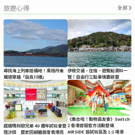
旅遊心得
全部
尋找海上列車拍攝地！乘搭丹後
伊根交通、住宿、遊覽船資料一
鐵道穿越「由良川橋」
覽！自由行三點事情要避雷
《集合啦！動物森友會》Switch
2 香港首個官方活動登場
超級瑪利歐兄弟 40 週年試玩會登
AIRSIDE 設試玩區及 1:1 場景
陸沙田 歷史回顧牆首度香港亮