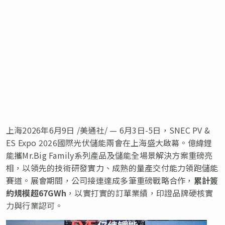
上海
2026年6月9日
/美通社/ —
6
月
3
日
-5
日，
SNEC PV &
ES Expo 2026
國際光伏儲能兩會在上海盛大啟幕。億緯鋰
能攜
Mr.Big Family
系列產品及儲能全場景解決方案重磅亮
相，以領先的技術研發實力、成熟的量產交付能力領跑儲能
賽道。展會期間，公司接連達成多筆重磅戰略合作，
累計簽
約規模超
67GWh
，以實打實的訂單業績，印證品牌硬核實
力與行業認可。