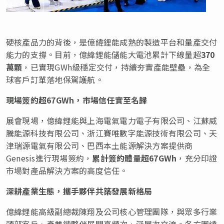
硬核產品力的背後，是億緯鋰能成熟的製造平台和量產交付
能力的支撐。目前，億緯鋰能儲能大電池累計下線量超
370
萬顆
，已實現
GWh
級穩定交付，持續夯實產能壁壘，為全
球客戶訂單落地保駕護航。
現場簽約超
67GWh
，市場信任實至名歸
展會現場，億緯鋰能與上海電氣電力電子有限公司、江蘇威
騰能源科技有限公司、浙江賽唯數字能源技術有限公司、天
津瑞源電氣有限公司、巴西本土能源解決方案提供商
Genesis
進行現場簽約，
累計簽約體量超
67GWh
，充分印證
市場對產品解決方案的高度信任。
深耕產業生態，攜手夥伴共築發展新格局
億緯鋰能高級副總裁陳翔及公司核心管理團隊，與眾多行業
頭部客戶、產業鏈夥伴展開高頻次、深層次交流。各方圍繞