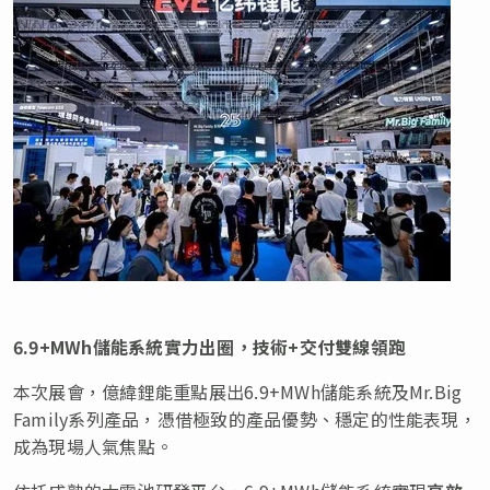
6.9+MWh
儲能系統實力出圈，技術
+
交付雙線領跑
本次展會，億緯鋰能重點展出
6.9+MWh
儲能系統及
Mr.Big
Family
系列產品，憑借極致的產品優勢、穩定的性能表現，
成為現場人氣焦點。