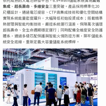
依托成熟的大電池研發平台，
6.9+MWh
儲能系統實現
高效
集成
、
超長壽命
、
多維安全
三重突破。產品採用標準化
20
尺櫃設計，通過電芯提容、
CTP
高集成技術和優化空間結構
實現系統能量密度躍升，大幅降低初始投資成本；搭載精準
熱管理與智能均衡技術，嚴控系統運行溫差，保障萬次循環
超長壽命、全生命週期穩定運行；同時配備全維度安全防護
體系，通過多級匹配保護與智能火情防控方案，築牢儲能系
統安全底線，重新定義大容量儲能系統標桿。