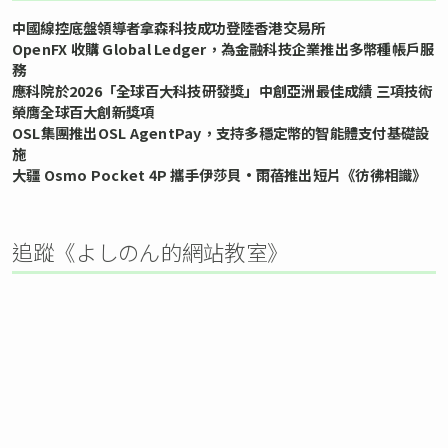
中國線控底盤領導者拿森科技成功登陸香港交易所
OpenFX 收購 Global Ledger，為金融科技企業推出多幣種帳戶服
務
應科院於2026「全球百大科技研發獎」中創亞洲最佳成績 三項技術
榮膺全球百大創新獎項
OSL集團推出OSL AgentPay，支持多穩定幣的智能體支付基礎設
施
大疆 Osmo Pocket 4P 攜手伊莎貝•雨蓓推出短片《彷彿相識》
追蹤《よしのん的網站教室》