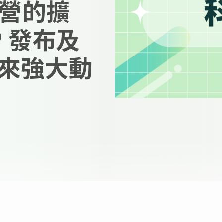
經營的擴
P 發布及
來強大動