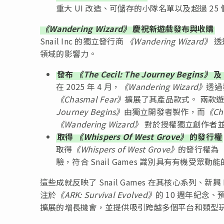
重大 UI 改造、可儲存的小隊名單以及超過 2
《Wandering Wizard》
慶祝新遊戲發布與收購
Snail Inc 的獨立發行商
《Wandering Wizard》
透
領域的影響力。
發布
《The Cecil: The Journey Begins》
及
在 2025 年 4 月，
《Wandering Wizard》
透過
《Chasmal Fear》
擴展了其產品款式。 兩款
Journey Begins》
由獨立開發者製作，而
《Ch
《Wandering Wizard》
對於授權獨立創作者
取得
《Whispers Of West Grove》
的發行權
取得
《Whispers of West Grove》
的發行權為
驗，符合 Snail Games 識別具有有機受眾動
這些成就反映了 Snail Games 在其核心系列、
注於
《ARK: Survival Evolved》
的 10 週年紀念、
擴展的增長機會，並提供吸引跨越多個平台和類型