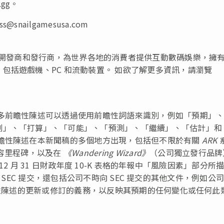
.gg
。
ss@snailgamesusa.com
家全球領先的獨立開發商和發行商，為世界各地的消費者提供互動數碼娛樂，擁
包括遊戲機、PC 和流動裝置。 如欲了解更多資訊，請瀏覽
許多前瞻性陳述可以透過使用前瞻性詞語來識別，例如「預期」
劃」、「打算」、「可能」、「預測」、「繼續」、「估計」和
前瞻性陳述在本新聞稿的多個地方出現，包括但不限於有關
ARK
容里程碑，以及在
《Wandering Wizard》
（公司獨立發行品牌
 12 月 31 日財政年度 10-K 表格的年報中「風險因素」部分所
日向 SEC 提交，還包括公司不時向 SEC 提交的其他文件，例如公
瞻性陳述的更新或修訂的義務，以反映其預期的任何變化或任何此