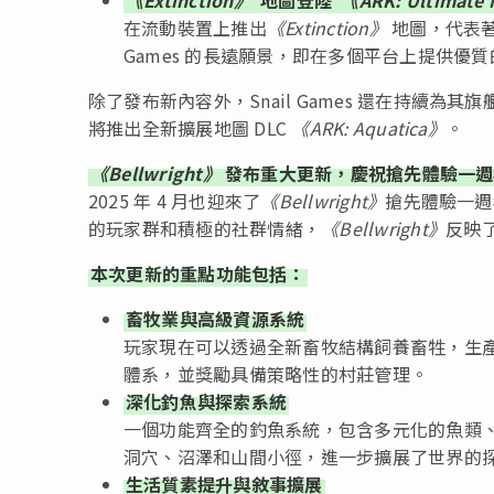
在流動裝置上推出
《Extinction》
地圖，代表著
Games 的長遠願景，即在多個平台上提供優
除了發布新內容外，Snail Games 還在持續為其旗
將推出全新擴展地圖 DLC
《ARK: Aquatica》
。
《Bellwright》
發布重大更新，慶祝搶先體驗一週
2025 年 4 月也迎來了
《
Bellwright
》
搶先體驗一週
的玩家群和積極的社群情緒，
《
Bellwright
》
反映了
本次更新的重點功能包括：
畜牧業與高級資源系統
玩家現在可以透過全新畜牧結構飼養畜牲，生產
體系，並獎勵具備策略性的村莊管理。
深化釣魚與探索系統
一個功能齊全的釣魚系統，包含多元化的魚類、
洞穴、沼澤和山間小徑，進一步擴展了世界的
生活質素提升與敘事擴展