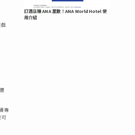
訂酒店賺 ANA 里數！ANA World Hotel 使
用介紹
遊戲
體
繼續專
於可