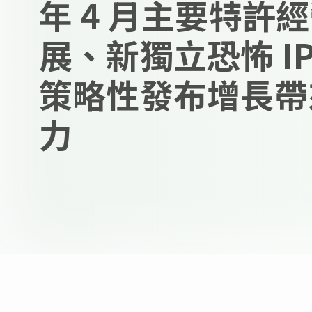
年 4 月主要特許
展、新獨立恐怖 I
策略性發布增長帶
力