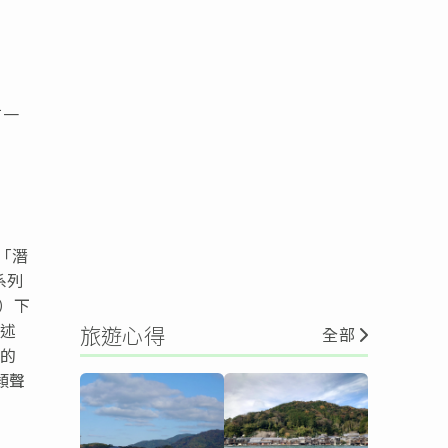
有一
、
「潛
系列
）下
描述
旅遊心得
全部
司的
類聲