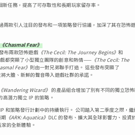
5 個新任務，提高了可存取性和長期玩家留存率。
過兩款引人注目的發布和一項策略發行協議，加深了其在恐怖
《Chasmal Fear》
發布兩款恐怖遊戲
《The Cecil: The Journey Begins》
和
遊戲都突顯了小型獨立團隊的創意和熱情——
《The Cecil: The
asmal Fear》
則由一對兄弟聯手打造。 這些發布突顯了
並將大膽、新鮮的聲音帶入遊戲社群的承諾。
《Wandering Wizard》
的產品組合增加了別有不同的獨立恐怖
能的高潛力獨立 IP 的策略。
新興 IP 和策略發行計劃中的持續執行。 公司踏入第二季度之際，
預期
《ARK: Aquatica》
DLC 的發布、擴大其全球影響力、投資
玩家的全新體驗。