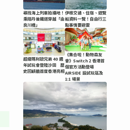
尋找海上列車拍攝地！
伊根交通、住宿、遊覽
乘搭丹後鐵道穿越「由
船資料一覽！自由行三
良川橋」
點事情要避雷
《集合啦！動物森友
超級瑪利歐兄弟 40 週
會》Switch 2 香港首
年試玩會登陸沙田 歷
個官方活動登場
史回顧牆首度香港亮相
AIRSIDE 設試玩區及
1:1 場景