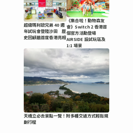
《集合啦！動物森友
超級瑪利歐兄弟 40 週
會》Switch 2 香港首
年試玩會登陸沙田 歷
個官方活動登場
史回顧牆首度香港亮相
AIRSIDE 設試玩區及
1:1 場景
天橋立必去景點一覽！附多種交通方式輕鬆規
劃行程