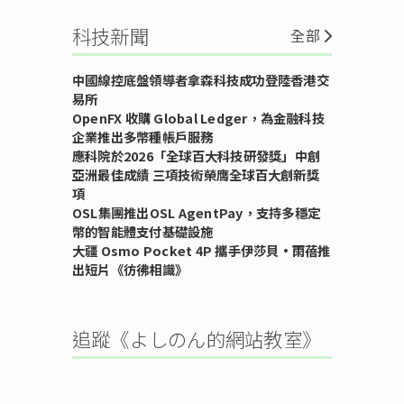
科技新聞
全部
中國線控底盤領導者拿森科技成功登陸香港交
易所
OpenFX 收購 Global Ledger，為金融科技
企業推出多幣種帳戶服務
應科院於2026「全球百大科技研發獎」中創
亞洲最佳成績 三項技術榮膺全球百大創新獎
項
OSL集團推出OSL AgentPay，支持多穩定
幣的智能體支付基礎設施
大疆 Osmo Pocket 4P 攜手伊莎貝•雨蓓推
出短片《彷彿相識》
追蹤《よしのん的網站教室》