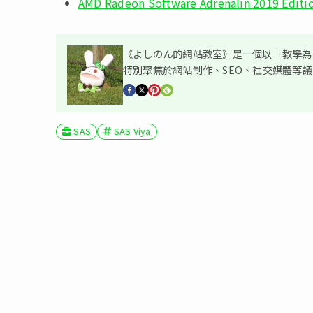
AMD Radeon Software Adrenalin 2019
《よしのん的網站教室》是一個以「教學為主
特別聚焦於網站制作、SEO、社交媒體等
SAS
SAS Viya