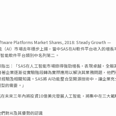
tware Platforms Market Shares, 2018: Steady Growth —
整體人工智能（AI）市場去年穩步上揚，當中SAS在AI軟件平台收入的增長
人工智能軟件平台類別中名列第二。
bmehl指出：「SAS在人工智能市場錄得強勁增長，表現卓越，全賴
隨著企業逐漸從實驗階段轉為實際應用以解決其業務問題，他們
經驗及相關知識。SAS將 AI功能整合至開源技術中，讓企業充
模型的需要。」
諾在未來三年內將投資10億美元發展人工智能，將集中在三大範
們對AI及其優勢的認識