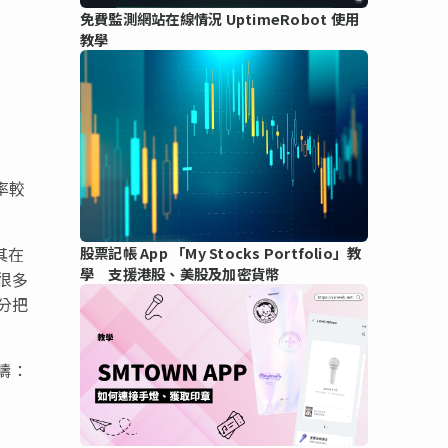
免費監測網站在線情況 UptimeRobot 使用
教學
率較
其在
股票記帳 App 「My Stocks Portfolio」教
學 支援港股、美股及加密貨幣
很多
分把
疇：