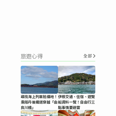
旅遊心得
全部
尋找海上列車拍攝地！
伊根交通、住宿、遊覽
乘搭丹後鐵道穿越「由
船資料一覽！自由行三
良川橋」
點事情要避雷