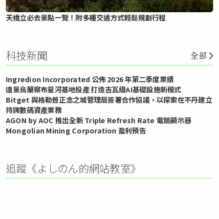
天橋立必去景點一覽！附多種交通方式輕鬆規劃行程
科技新聞
全部
Ingredion Incorporated 公佈 2026 年第二季度業績
遠景烏蘭察布星河基地投產 打造吉瓦級AI基礎設施新模式
Bitget 與格勒普正念之城管理局簽署合作協議，以探索在不丹建立
持牌數碼資產業務
AGON by AOC 推出全新 Triple Refresh Rate 電競顯示器
Mongolian Mining Corporation 盈利預告
追蹤《よしのん的網站教室》