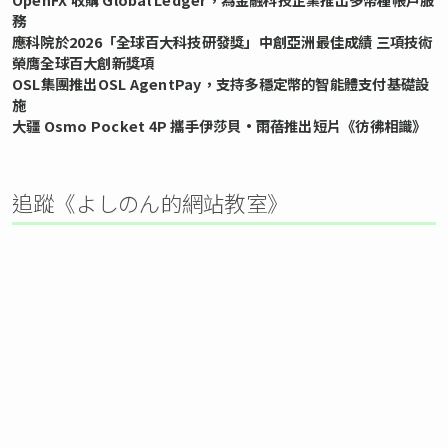
務
應科院於2026「全球百大科技研發獎」中創亞洲最佳成績 三項技術
榮膺全球百大創新獎項
OSL集團推出OSL AgentPay，支持多穩定幣的智能體支付基礎設
施
大疆 Osmo Pocket 4P 攜手伊莎貝•雨蓓推出短片《彷彿相識》
追蹤《よしのん的網站教室》