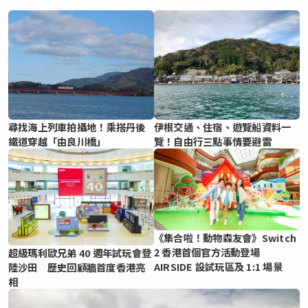
尋找海上列車拍攝地！乘搭丹後
伊根交通、住宿、遊覽船資料一
鐵道穿越「由良川橋」
覽！自由行三點事情要避雷
《集合啦！動物森友會》Switch
2 香港首個官方活動登場
超級瑪利歐兄弟 40 週年試玩會登
AIRSIDE 設試玩區及 1:1 場景
陸沙田 歷史回顧牆首度香港亮
相