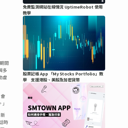
免費監測網站在線情況 UptimeRobot 使用
教學
 期間
與多
股票記帳 App 「My Stocks Portfolio」教
動虛
學 支援港股、美股及加密貨幣
大會
。」
創新
話時