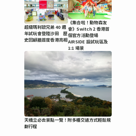
《集合啦！動物森友
超級瑪利歐兄弟 40 週
會》Switch 2 香港首
年試玩會登陸沙田 歷
個官方活動登場
史回顧牆首度香港亮相
AIRSIDE 設試玩區及
1:1 場景
天橋立必去景點一覽！附多種交通方式輕鬆規
劃行程