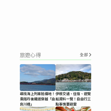
旅遊心得
全部
尋找海上列車拍攝地！
伊根交通、住宿、遊覽
乘搭丹後鐵道穿越「由
船資料一覽！自由行三
良川橋」
點事情要避雷