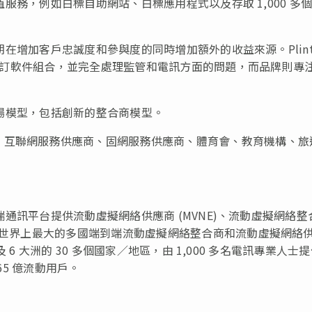
增值服務，例如白標自助網站、白標應用程式以及存取 1,000 多
以期在增加客戶忠誠度和參與度的同時增加額外的收益來源。Plint
端可自訂軟件組合，並完全處理監管和電訊方面的問題，而品牌則專
有市場模型，包括創新的整合商模型。
、互聯網服務供應商、固網服務供應商、體育會、教育機構、旅
雲端通訊平台提供流動虛擬網絡供應商 (MVNE)、流動虛擬網絡整
它是世界上最大的多國端到端流動虛擬網絡整合商和流動虛擬網絡
及 6 大洲的 30 多個國家／地區，由 1,000 多名電訊專業人士
65 億流動用戶。