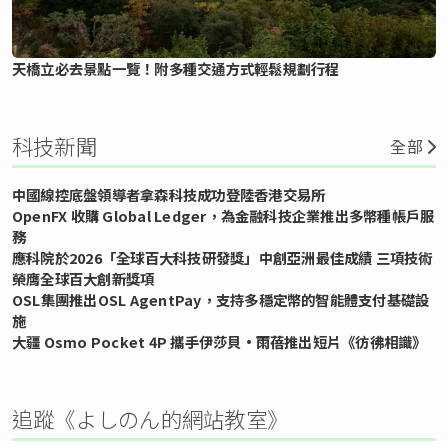
天橋立必去景點一覽！附多種交通方式輕鬆規劃行程
科技新聞
全部
中國線控底盤領導者拿森科技成功登陸香港交易所
OpenFX 收購 Global Ledger，為金融科技企業推出多幣種帳戶服
務
應科院於2026「全球百大科技研發獎」中創亞洲最佳成績 三項技術
榮膺全球百大創新獎項
OSL集團推出OSL AgentPay，支持多穩定幣的智能體支付基礎設
施
大疆 Osmo Pocket 4P 攜手伊莎貝•雨蓓推出短片《彷彿相識》
追蹤《よしのん的網站教室》