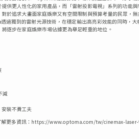
於提供更人性化的家用產品，而「雷射投影電視」系列的功能與
，對於追求大畫面家庭娛樂又有空間限制與預算考量的民眾，無
ma透過獨到的雷射光源技術，在穩定輸出高亮彩效能的同時，大
」將逐步在家庭娛樂市場佔據更為舉足輕重的地位。
原
不減
，安裝不費工夫
ttps://www.optoma.com/tw/cinemax-laser-