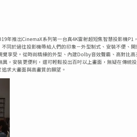
自2019年推出CinemaX系列第一台真4K雷射超短焦智慧投影機P1
。不同於過往投影機帶給人們的印象－外型制式、安裝不便、開
視覺享受。從時尚精練的外型、內建Dolby音效聲霸、高對比高
無異，安裝更便利，還可輕鬆投出百吋以上畫面，無疑在傳統投
家追求大畫面與高畫質的願望。