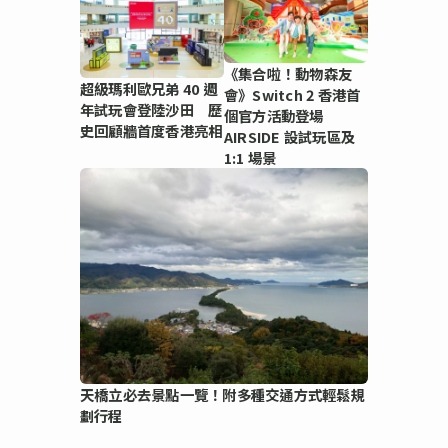
《集合啦！動物森友
超級瑪利歐兄弟 40 週
會》Switch 2 香港首
年試玩會登陸沙田 歷
個官方活動登場
史回顧牆首度香港亮相
AIRSIDE 設試玩區及
1:1 場景
天橋立必去景點一覽！附多種交通方式輕鬆規
劃行程