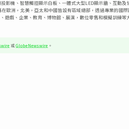
供投影機、智慧觸控顯示白板、一體式大型LED顯示牆、互動及
碼在歐洲，北美，亞太和中國皆設有區域總部，透過專業的國際
樂、遊戲、企業、教育、博物館、展演，數位零售和模擬訓練等
wire
或
GlobeNewswire
。