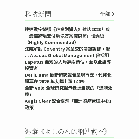
科技新聞
全部
連連數字榮獲《企業財資人》雜誌2026年度
「最佳跨境支付解決方案提供商」優秀獎
（Highly Commended）
法院解封 Coventry 案呈交的關鍵證據，顯
示 Abacus Global Management 曾採用
Lapetus 偏短的人均壽命預估，並以此誤導
投資者
DeFiLlama 最新研究報告呈現市況，代幣化
股票在 2026 年大幅上漲 140%
全新 Velo 全球研究揭示表達自我的「漣漪效
應」
Aegis Clear 配合臺灣「亞洲資產管理中心」
政策
追蹤《よしのん的網站教室》