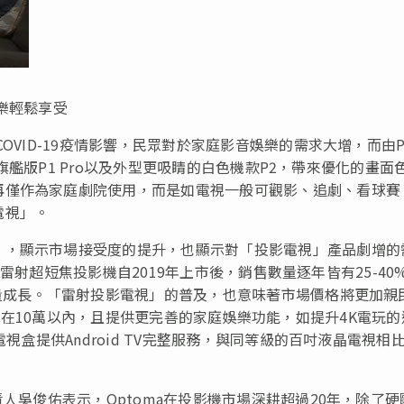
娛樂輕鬆享受
OVID-19疫情影響，民眾對於家庭影音娛樂的需求大增，而由P
包括旗艦版P1 Pro以及外型更吸睛的白色機款P2，帶來優化的畫面
再僅作為家庭劇院使用，而是如電視一般可觀影、追劇、看球賽
電視」。
」，顯示市場接受度的提升，也顯示對「投影電視」產品劇增的
4K雷射超短焦投影機自2019年上市後，銷售數量逐年皆有25-40
銷量成長。「雷射投影電視」的普及，也意味著市場價格將更加親
+售價便落在10萬以內，且提供更完善的家庭娛樂功能，如提升4K電玩
視盒提供Android TV完整服務，與同等級的百吋液晶電視相
責人吳俊佑表示，Optoma在投影機市場深耕超過20年，除了硬