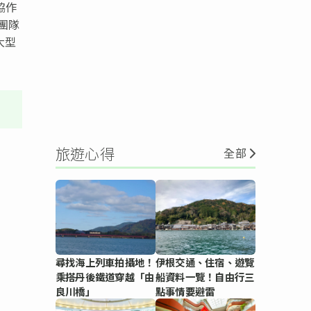
協作
團隊
大型
旅遊心得
全部
尋找海上列車拍攝地！
伊根交通、住宿、遊覽
乘搭丹後鐵道穿越「由
船資料一覽！自由行三
良川橋」
點事情要避雷