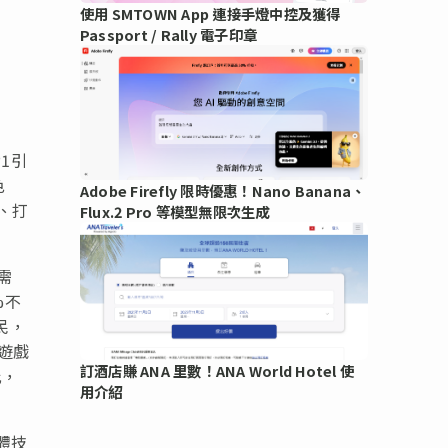
使用 SMTOWN App 連接手燈中控及獲得
Passport / Rally 電子印章
1引
色
Adobe Firefly 限時優惠！Nano Banana、
、打
Flux.2 Pro 等模型無限次生成
需
%不
民，
的遊戲
訂酒店賺 ANA 里數！ANA World Hotel 使
比，
用介紹
體技