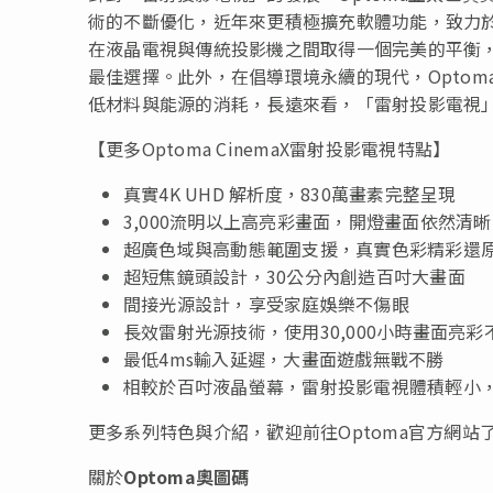
術的不斷優化，近年來更積極擴充軟體功能，致力
在液晶電視與傳統投影機之間取得一個完美的平衡
最佳選擇。此外，在倡導環境永續的現代，Opto
低材料與能源的消耗，長遠來看，「雷射投影電視
【更多Optoma CinemaX雷射投影電視特點】
真實4K UHD 解析度，830萬畫素完整呈現
3,000流明以上高亮彩畫面，開燈畫面依然清晰
超廣色域與高動態範圍支援，真實色彩精彩還
超短焦鏡頭設計，30公分內創造百吋大畫面
間接光源設計，享受家庭娛樂不傷眼
長效雷射光源技術，使用30,000小時畫面亮彩
最低4ms輸入延遲，大畫面遊戲無戰不勝
相較於百吋液晶螢幕，雷射投影電視體積輕小
更多系列特色與介紹，歡迎前往Optoma官方網站了解更多資訊：h
關於
Optoma
奧圖碼