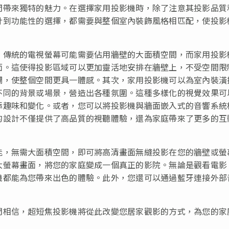
間帶來獨特的魅力。在選擇家用投影機時，除了注意其投影品質
計到功能性的選擇，都需要與整個室內裝飾風格相匹配，使投影
。傳統的電視螢幕可能需要佔用牆壁的大面積空間，而家用投影
面。這使得投影區域可以更加靈活地安排在牆壁上，不受空間限
調，使整個空間更具一體感。其次，家用投影機可以為室內裝潢
不同的背景或場景，營造出各種氛圍。這種多樣化的視覺效果可
添趣味和變化。或者，您可以將投影機與牆面嵌入式的音響系統
的設計不僅提供了高品質的視聽體驗，還為家庭帶來了更多的互
能，無需大面積空間，即可將高清畫面無縫投影在您的牆壁或螢
大螢幕畫面，將您的家庭變成一個真正的影院。無論是觀看電影
機都能為您帶來出色的體驗。此外，您還可以通過藍牙連接外部
們相信，超短焦投影機將從此改變您居家觀影的方式，為您的家