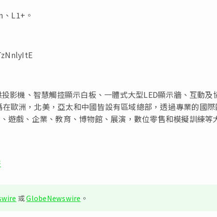
m、L1+。
NnlyItE
供投影機、智慧觸控顯示白板、一體式大型LED顯示牆、互動及
碼在歐洲，北美，亞太和中國皆設有區域總部，透過專業的國際
樂、遊戲、企業、教育、博物館、展演，數位零售和模擬訓練等
書
wire
或
GlobeNewswire
。