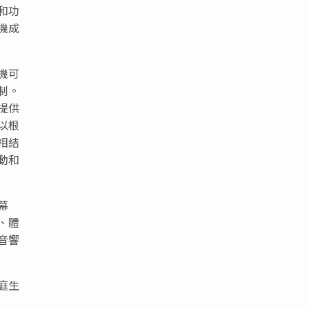
和功
機成
機可
制。
提供
以根
相結
動和
幕
、體
音響
庭生