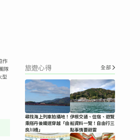
協作
旅遊心得
全部
團隊
大型
尋找海上列車拍攝地！
伊根交通、住宿、遊覽
乘搭丹後鐵道穿越「由
船資料一覽！自由行三
良川橋」
點事情要避雷