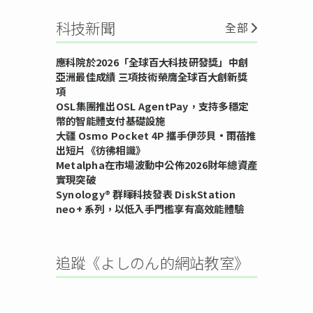
科技新聞
全部
應科院於2026「全球百大科技研發獎」中創
亞洲最佳成績 三項技術榮膺全球百大創新獎
項
OSL集團推出OSL AgentPay，支持多穩定
幣的智能體支付基礎設施
大疆 Osmo Pocket 4P 攜手伊莎貝•雨蓓推
出短片《彷彿相識》
Metalpha在市場波動中公佈2026財年總資產
實現突破
Synology® 群暉科技發表 DiskStation
neo+ 系列，以低入手門檻享有高效能體驗
追蹤《よしのん的網站教室》