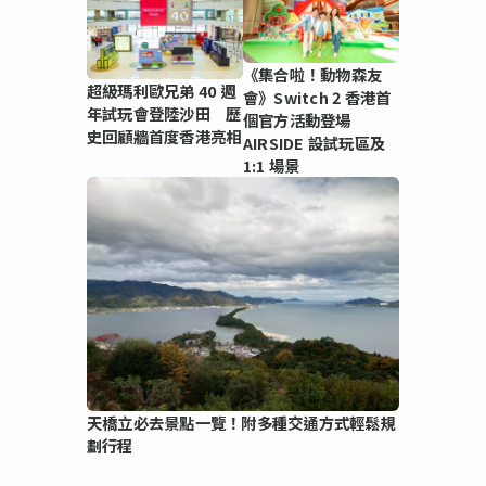
《集合啦！動物森友
超級瑪利歐兄弟 40 週
會》Switch 2 香港首
年試玩會登陸沙田 歷
個官方活動登場
史回顧牆首度香港亮相
AIRSIDE 設試玩區及
1:1 場景
天橋立必去景點一覽！附多種交通方式輕鬆規
劃行程