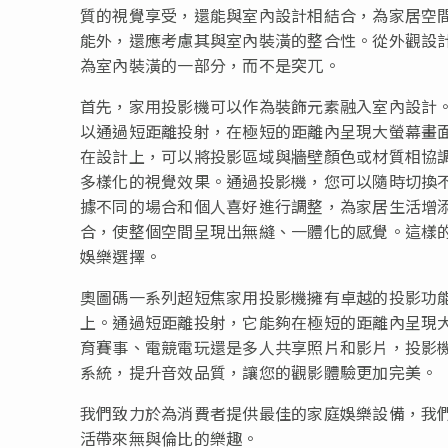
質的視覺享受，還能與室內設計相結合，為家居空
能外，還應考慮其與室內裝潢的整合性。從外觀設
為室內裝潢的一部分，而不是突兀。
首先，家用投影機可以作為裝飾元素融入室內設計
以通過短距離投射，在極短的距離內呈現大螢幕畫
在設計上，可以將投影區域與牆壁顏色或材質相協
多樣化的視覺效果。通過投影機，您可以隨時切換
據不同的場合和個人喜好進行調整，為家居生活增
合，使整個空間呈現出無縫、一體化的感覺。這樣
娛樂選擇。
奧圖碼一系列超短焦家用投影機擁有卓越的投影功
上。通過短距離投射，它能夠在極短的距離內呈現
育賽事、電競電玩還是多人共享照片和影片，投影
系統，提升音效品質，讓您的觀影體驗更加完美。
我們致力於為消費者提供最佳的家庭娛樂設備，我
活帶來無與倫比的樂趣。