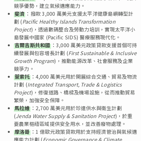
競爭優勢，建立氣候適應能力。
斐濟
：撥款 3,000 萬美元支援太平洋健康島嶼轉型計
劃 (
Pacific Healthy Islands Transformation
Project
)，透過數碼整合及勞動力培訓，實現太平洋小
島發展中國家 (Pacific SIDS) 醫療服務現代化。
吉爾吉斯共和國
：3,000 萬美元政策貸款支援首個可持
續發展與包容增長計劃 (
First Sustainable & Inclusive
Growth Program
)，推動能源改革、社會服務及企業
競爭力。
萊索托
：4,000 萬美元用於開展綜合交通、貿易及物流
計劃 (
Integrated Transport, Trade & Logistics
Project
)，修復道路、橋樑及機場設施，從而推動貿易
繁榮，加強安全保障。
馬拉維
：2,700 萬美元用於珍達供水與衛生計劃
(
Jenda Water Supply & Sanitation Project
)，於重
要農業樞紐區域提供安全用水，並改善廢物處理。
摩洛哥
：1 億歐元政策貸款用於支持經濟管治與氣候適
應能力計劃 (
Economic Governance & Climate