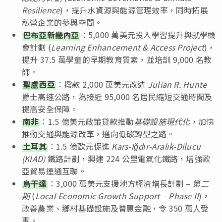
Resilience
)，提升水資源與能源管理效率，同時拓展
私營企業的參與空間。
巴布亞新畿內亞
：5,000 萬美元投入學習提升與就學機
會計劃 (
Learning Enhancement & Access Project
)，
提升 37.5 萬學童的早期教育質素，並培訓 9,000 名教
師。
聖盧西亞
：撥款 2,000 萬美元改造
Julian R. Hunte
爵士高速公路，為接近 95,000 名居民縮短交通時間及
提高安全保障。
南非
：1.5 億美元政策貸款推動
基礎設施現代化
，加快
推動交通與能源改革，邁向低碳轉型之路。
土耳其
：1.5 億歐元促進
Kars-Iğdır-Aralık-Dilucu
(KIAD)
鐵路計劃，興建 224 公里電氣化鐵路，增強歐
亞貿易連通互聯。
烏干達
：3,000 萬美元支援地方經濟增長計劃 –
第二
期
(
Local Economic Growth Support – Phase II
)，
改善農業、鄉村基礎設施及普惠金融，令 350 萬人受
惠。