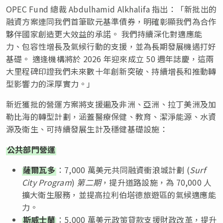
OPEC Fund 總裁 Abdulhamid Alkhalifa 指出：「新批出的
融資方案連同我們首筆歐元基準債券，明確彰顯我們為合作
夥伴國家創造更大效益的承諾。 我們持續深化對適應能
力、包容性增長及氣候行動的支援，並為長期發展機遇打好
基礎。 適逢機構將於 2026 年迎來成立 50 週年誌慶，這兩
大里程碑印證我們未來數十年創新突破、持續增長和推動轉
型影響力的深厚實力。」
新近獲批的營運方案將支援遍及非洲、亞洲、拉丁美洲及加
勒比海的轉型計劃，涵蓋醫療保健、教育、潔淨能源、水資
源及衛生、可持續發展生計及穩健基礎設施：
公共部門營運
薩爾瓦多
：7,000 萬美元共同融資衝浪城計劃 (
Surf
City Program
)
第二期
，提升道路設施，為 70,000 人
擴大衛生服務，並提高拉利伯塔德旅遊區的氣候適應能
力。
斯威士蘭
：5,000 萬美元政策貸款支援財政改革，提升