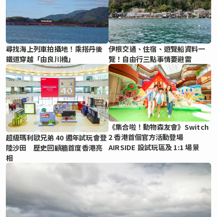
尋找海上列車拍攝地！乘搭丹後
伊根交通、住宿、遊覽船資料一
鐵道穿越「由良川橋」
覽！自由行三點事情要避雷
《集合啦！動物森友會》Switch
2 香港首個官方活動登場
超級瑪利歐兄弟 40 週年試玩會登
AIRSIDE 設試玩區及 1:1 場景
陸沙田 歷史回顧牆首度香港亮
相