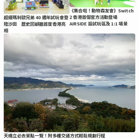
《集合啦！動物森友會》Switch
2 香港首個官方活動登場
超級瑪利歐兄弟 40 週年試玩會登
AIRSIDE 設試玩區及 1:1 場景
陸沙田 歷史回顧牆首度香港亮
相
天橋立必去景點一覽！附多種交通方式輕鬆規劃行程