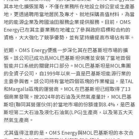
其本地化擴張策略，不僅在業務所在地設立辦公室或生產基
地，更透過聘用當地居民及專才、就地採購高值材料，為當
地的能源企業及跨國油田服務企業提供服務。目前，OMS
Energy已在其主要業務在地確立了參與政府招標和合約的
資格，大大強化了競爭優勢，並有望持續提高市場佔有率。
近期，OMS Energy便進一步深化其在巴基斯坦市場的擴
張。該公司已成功爲MOL巴基斯坦供應並安裝了當地首個
智能井口系統的關鍵井口部分。MOL巴基斯坦是MOL集團
的全資子公司，自1999年以來一直是巴基斯坦能源行業的
主要參與者。該公司持有當地四個區塊的作業權益，是TAL
和Margalla區塊的運營商。MOL在巴基斯坦已經取得了13
個商業發現。按2024年的石油及天然氣產量計，MOL巴基
斯坦(聯同其營運伙伴)於當地市場的份額達到8.4%，是巴基
斯坦第二大石油及液化石油氣(LPG)生產商，以及第五大天
然氣生產商。
尤其值得注意的是，OMS Energy與MOL巴基斯坦的本次合