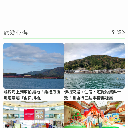
旅遊心得
全部
尋找海上列車拍攝地！乘搭丹後
伊根交通、住宿、遊覽船資料一
鐵道穿越「由良川橋」
覽！自由行三點事情要避雷