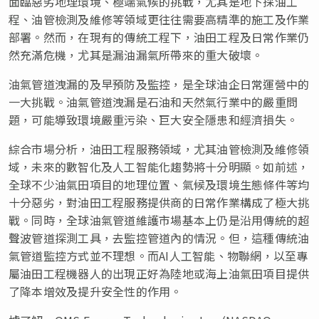
面臨惡劣地理環境、極端氣候的挑戰，尤其是地下採油工
程、油管檢測及維修等領域更往往需要高精準的施工及作業
部署。然而，在現有的傳統工程下，油田工程及日常作業仍
然充滿危機，尤其是漏油漏氣所帶來的重大破壞。
油氣管道洩漏的及早預防及監控，是全球油企日常運營中的
一大挑戰。油氣管道洩漏是石油和天然氣行業中的嚴重問
題，可能導致環境嚴重污染、巨大安全隱患和經濟損失。
綜合市場分析，油田工程服務領域，尤其油管檢測及維修領
域，未來的數智化及人工智能化趨勢將十分明顯。如前述，
全球不少油氣田項目的地理位置、氣候及環境生態條件等均
十分惡劣，對油田工程服務提供商的日常作業構成了極大挑
戰。同時，全球油氣管道維護市場基本上仍是沿用傳統的超
聲波管道探測工具，去監控管道內的情況。但，這種傳統油
氣管道監控方式並不理想。而AI人工智能、物聯網，以至專
屬油田工程機器人的出現正好為陸地或海上油氣田項目提供
了降本增效及提升安全性的作用。