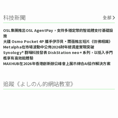
科技新聞
全部
OSL集團推出OSL AgentPay，支持多穩定幣的智能體支付基礎設
施
大疆 Osmo Pocket 4P 攜手伊莎貝•雨蓓推出短片《彷彿相識》
Metalpha在市場波動中公佈2026財年總資產實現突破
Synology® 群暉科技發表 DiskStation neo+ 系列，以低入手門
檻享有高效能體驗
MAXHUB在2026年香港創新辦公峰會上展示綜合AI協作解決方案
追蹤《よしのん的網站教室》