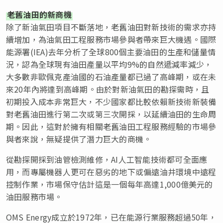
老舊油田的新商機
除了新油氣田項目不斷落地，老舊油田對新技術的需求亦持
續增加，為油氣田工程服務市場參與者帶來巨大機遇。國際
能源署(IEA)去年分析了全球800個主要油田的生產和儲量情
況，認為全球現有油田產量以平均9%的自然遞減率減少，
大多數非歐佩克產油國的石油產量都已過了高峰期，或在未
來20年內將達到高峰期。由於對新油氣田的勘探需時，且
初期投入成本非常巨大，不少國家都比較依賴新技術新裝備
對老舊油田進行第二次或第三次開採，以延續油田的生命周
期。因此，這對於擁有相關老舊油田工程服務經驗的市場參
與者來說，無疑提供了潛力巨大的商機。
從勘探開採到油管檢測維修，AI人工智能技術都可全面應
用，而專屬機器人更可在惡劣的地下或偏遠油井環境中遠程
控制作業，市場保守估計這是一個每年高達1,000億美元的
油田服務市場。
OMS Energy成立於1972年，已在能源行業服務超過50年，