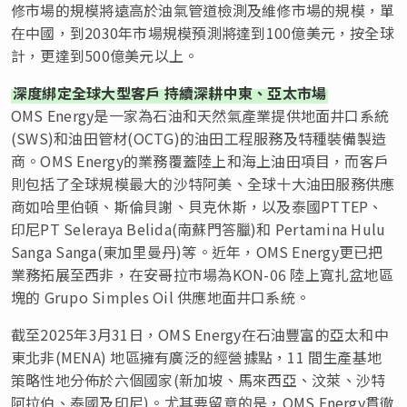
修市場的規模將遠高於油氣管道檢測及維修市場的規模，單
在中國，到2030年市場規模預測將達到100億美元，按全球
計，更達到500億美元以上。
深度綁定全球大型客戶 持續深耕中東、亞太市場
OMS Energy是一家為石油和天然氣產業提供地面井口系統
(SWS)和油田管材(OCTG)的油田工程服務及特種裝備製造
商。OMS Energy的業務覆蓋陸上和海上油田項目，而客戶
則包括了全球規模最大的沙特阿美、全球十大油田服務供應
商如哈里伯頓、斯倫貝謝、貝克休斯，以及泰國PTTEP、
印尼PT Seleraya Belida(南蘇門答臘)和 Pertamina Hulu
Sanga Sanga(東加里曼丹)等。近年，OMS Energy更已把
業務拓展至西非，在安哥拉市場為KON-06 陸上寬扎盆地區
塊的 Grupo Simples Oil 供應地面井口系統。
截至2025年3月31日，OMS Energy在石油豐富的亞太和中
東北非(MENA) 地區擁有廣泛的經營據點，11 間生產基地
策略性地分佈於六個國家(新加坡、馬來西亞、汶萊、沙特
阿拉伯、泰國及印尼)。尤其要留意的是，OMS Energy貫徹