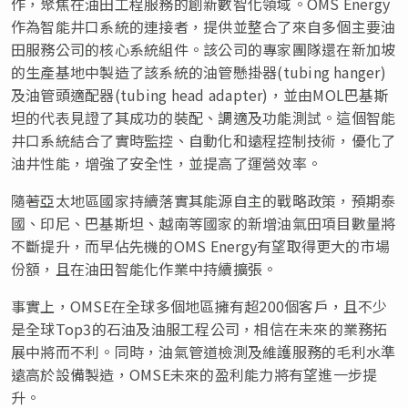
作，聚焦在油田工程服務的創新數智化領域。OMS Energy
作為智能井口系統的連接者，提供並整合了來自多個主要油
田服務公司的核心系統組件。該公司的專家團隊還在新加坡
的生產基地中製造了該系統的油管懸掛器(tubing hanger)
及油管頭適配器(tubing head adapter)，並由MOL巴基斯
坦的代表見證了其成功的裝配、調適及功能測試。這個智能
井口系統結合了實時監控、自動化和遠程控制技術，優化了
油井性能，增強了安全性，並提高了運營效率。
隨著亞太地區國家持續落實其能源自主的戰略政策，預期泰
國、印尼、巴基斯坦、越南等國家的新增油氣田項目數量將
不斷提升，而早佔先機的OMS Energy有望取得更大的市場
份額，且在油田智能化作業中持續擴張。
事實上，OMSE在全球多個地區擁有超200個客戶，且不少
是全球Top3的石油及油服工程公司，相信在未來的業務拓
展中將而不利。同時，油氣管道檢測及維護服務的毛利水準
遠高於設備製造，OMSE未來的盈利能力將有望進一步提
升。